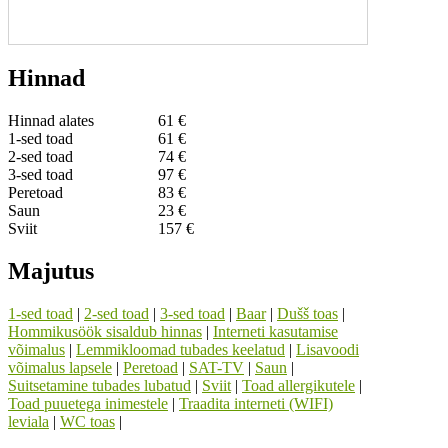
Hinnad
Hinnad alates
61 €
1-sed toad
61 €
2-sed toad
74 €
3-sed toad
97 €
Peretoad
83 €
Saun
23 €
Sviit
157 €
Majutus
1-sed toad
|
2-sed toad
|
3-sed toad
|
Baar
|
Dušš toas
|
Hommikusöök sisaldub hinnas
|
Interneti kasutamise
võimalus
|
Lemmikloomad tubades keelatud
|
Lisavoodi
võimalus lapsele
|
Peretoad
|
SAT-TV
|
Saun
|
Suitsetamine tubades lubatud
|
Sviit
|
Toad allergikutele
|
Toad puuetega inimestele
|
Traadita interneti (WIFI)
leviala
|
WC toas
|