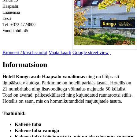
Kalda 19
Haapsalu
Läänemaa
Eesti
Tel.:+372 4724800
Voodikohti: 45
Broneeri / küsi lisainfot
Vaata kaarti
Google street view
Informatsioon
Hotell Kongo asub Haapsalu vanalinnas
ning on hõlpsasti
ligipääsetav autoga. Parkimine on hotelli parklas tasuta. Hotellis on
21 numbrituba ning lisavooditega võimalus majutada 50 külalist.
Toad on avarad, päikeseküllased ning kujundatud rannarootsi stiilis.
Hotellis on saun, mis on hommikutundidel majutujatele tasuta.
Toatüübid:
Kahene tuba
Kahene tuba vanniga
Kahene tuba kööginurgaga, mis on ideaalne oma suuruse