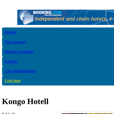
Pealeht
Otsi majutust
Majutus maailmas
Kontakt
Liitu andmebaasiga
Logi sisse
Kongo Hotell