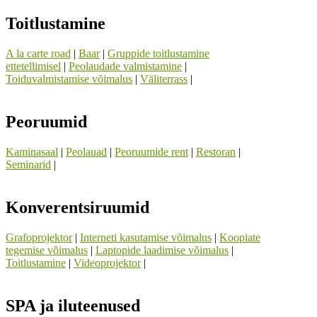
Toitlustamine
A la carte road
|
Baar
|
Gruppide toitlustamine
ettetellimisel
|
Peolaudade valmistamine
|
Toiduvalmistamise võimalus
|
Väliterrass
|
Peoruumid
Kaminasaal
|
Peolauad
|
Peoruumide rent
|
Restoran
|
Seminarid
|
Konverentsiruumid
Grafoprojektor
|
Interneti kasutamise võimalus
|
Koopiate
tegemise võimalus
|
Laptopide laadimise võimalus
|
Toitlustamine
|
Videoprojektor
|
SPA ja iluteenused