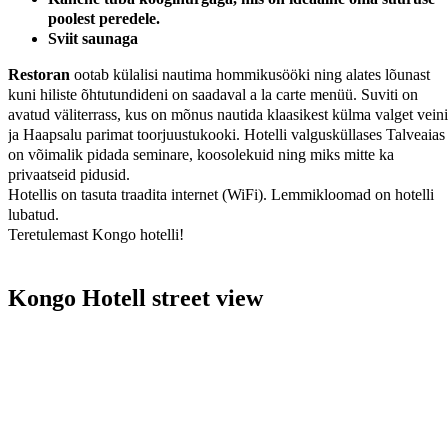
poolest peredele.
Sviit saunaga
Restoran
ootab külalisi nautima hommikusööki ning alates lõunast
kuni hiliste õhtutundideni on saadaval a la carte menüü. Suviti on
avatud väliterrass, kus on mõnus nautida klaasikest külma valget veini
ja Haapsalu parimat toorjuustukooki. Hotelli valgusküllases Talveaias
on võimalik pidada seminare, koosolekuid ning miks mitte ka
privaatseid pidusid.
Hotellis on tasuta traadita internet (WiFi). Lemmikloomad on hotelli
lubatud.
Teretulemast Kongo hotelli!
Kongo Hotell street view