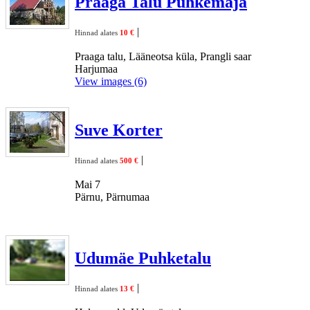
Praaga Talu Puhkemaja
|
Hinnad alates
10 €
Praaga talu, Lääneotsa küla, Prangli saar
Harjumaa
View images (6)
Suve Korter
|
Hinnad alates
500 €
Mai 7
Pärnu, Pärnumaa
Udumäe Puhketalu
|
Hinnad alates
13 €