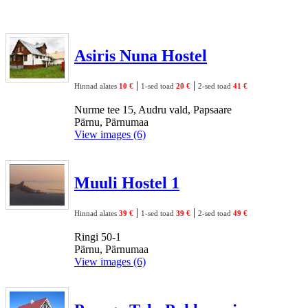
Asiris Nuna Hostel
|
|
Hinnad alates
10 €
1-sed toad
20 €
2-sed toad
41 €
Nurme tee 15, Audru vald, Papsaare
Pärnu, Pärnumaa
View images (6)
Muuli Hostel 1
|
|
Hinnad alates
39 €
1-sed toad
39 €
2-sed toad
49 €
Ringi 50-1
Pärnu, Pärnumaa
View images (6)