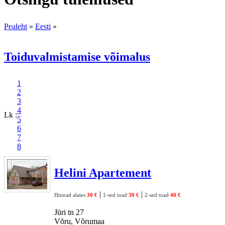
Pealeht
»
Eesti
»
Toiduvalmistamise võimalus
1
2
3
4
Lk :
5
6
7
8
Helini Apartement
|
|
Hinnad alates
30 €
1-sed toad
30 €
2-sed toad
40 €
Jüri tn 27
Võru, Võrumaa