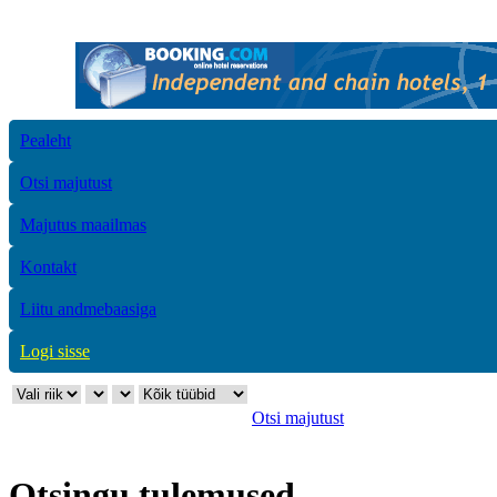
Pealeht
Otsi majutust
Majutus maailmas
Kontakt
Liitu andmebaasiga
Logi sisse
Otsi majutust
Otsingu tulemused