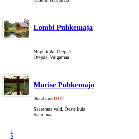
Lombi Puhkemaja
Nüpli küla, Otepää
Otepää, Valgamaa
Marise Puhkemaja
|
Hinnad alates
130 €
Saaremaa vald, Õeste küla
Saaremaa
1
2