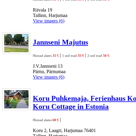
Rävala 19
Tallinn, Harjumaa
View images (6)
Jannseni Majutus
|
|
Hinnad alates
35 €
1-sed toad
35 €
2-sed toad
50 €
J.V.Jannseni 13
Pärnu, Pärnumaa
View images (6)
Koru Puhkemaja, Ferienhaus Ko
Koru Cottage in Estonia
|
Hinnad alates
60 €
Koru 2, Laagri, Harjumaa 76401
Tallinn, Harjumaa