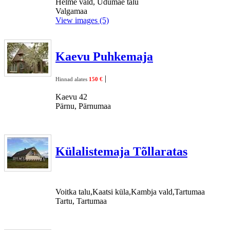
Helme vald, Udumäe talu
Valgamaa
View images (5)
Kaevu Puhkemaja
|
Hinnad alates
150 €
Kaevu 42
Pärnu, Pärnumaa
Külalistemaja Tõllaratas
Voitka talu,Kaatsi küla,Kambja vald,Tartumaa
Tartu, Tartumaa