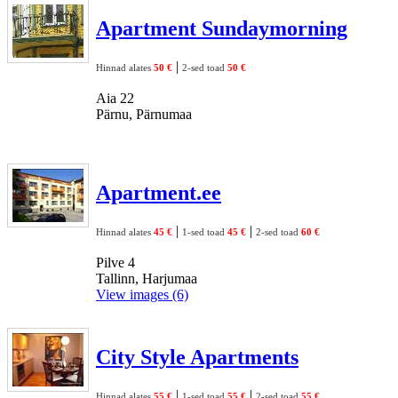
Apartment Sundaymorning
|
Hinnad alates
50 €
2-sed toad
50 €
Aia 22
Pärnu, Pärnumaa
Apartment.ee
|
|
Hinnad alates
45 €
1-sed toad
45 €
2-sed toad
60 €
Pilve 4
Tallinn, Harjumaa
View images (6)
City Style Apartments
|
|
Hinnad alates
55 €
1-sed toad
55 €
2-sed toad
55 €