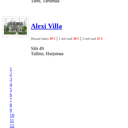
Tartu, Tartumaa
Alexi Villa
|
|
Hinnad alates
30 €
1-sed toad
30 €
2-sed toad
35 €
Sihi 49
Tallinn, Harjumaa
1
2
3
4
5
6
7
8
9
10
11
12