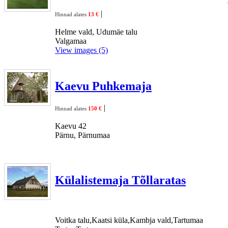
|
Hinnad alates
13 €
Helme vald, Udumäe talu
Valgamaa
View images (5)
Kaevu Puhkemaja
|
Hinnad alates
150 €
Kaevu 42
Pärnu, Pärnumaa
Külalistemaja Tõllaratas
Voitka talu,Kaatsi küla,Kambja vald,Tartumaa