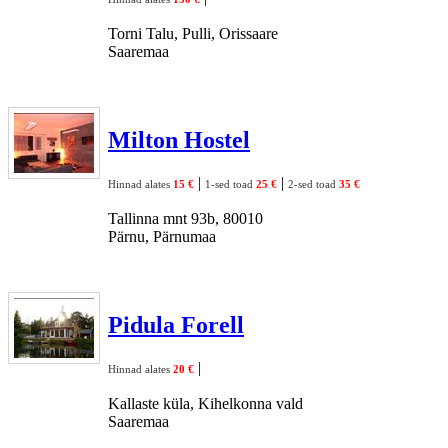
Torni Talu, Pulli, Orissaare
Saaremaa
Milton Hostel
|
|
Hinnad alates
15 €
1-sed toad
25 €
2-sed toad
35 €
Tallinna mnt 93b, 80010
Pärnu, Pärnumaa
Pidula Forell
|
Hinnad alates
20 €
Kallaste küla, Kihelkonna vald
Saaremaa