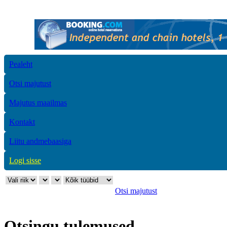
Pealeht
Otsi majutust
Majutus maailmas
Kontakt
Liitu andmebaasiga
Logi sisse
Otsi majutust
Otsingu tulemused