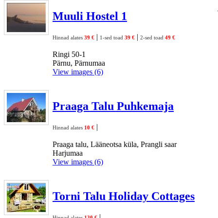
Muuli Hostel 1
|
|
Hinnad alates
39 €
1-sed toad
39 €
2-sed toad
49 €
Ringi 50-1
Pärnu, Pärnumaa
View images (6)
Praaga Talu Puhkemaja
|
Hinnad alates
10 €
Praaga talu, Lääneotsa küla, Prangli saar
Harjumaa
View images (6)
Torni Talu Holiday Cottages
|
Hinnad alates
130 €