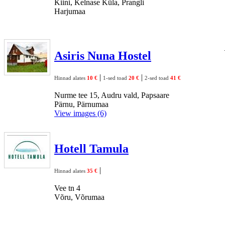
Kiini, Kelnase Küla, Prangli
Harjumaa
Asiris Nuna Hostel
|
|
Hinnad alates
10 €
1-sed toad
20 €
2-sed toad
41 €
Nurme tee 15, Audru vald, Papsaare
Pärnu, Pärnumaa
View images (6)
Hotell Tamula
|
Hinnad alates
35 €
Vee tn 4
Võru, Võrumaa