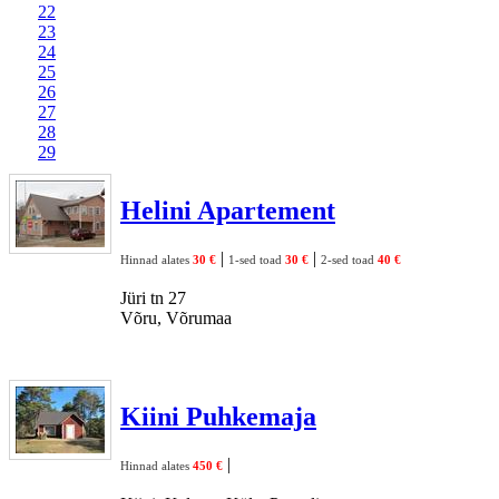
22
23
24
25
26
27
28
29
Helini Apartement
|
|
Hinnad alates
30 €
1-sed toad
30 €
2-sed toad
40 €
Jüri tn 27
Võru, Võrumaa
Kiini Puhkemaja
|
Hinnad alates
450 €