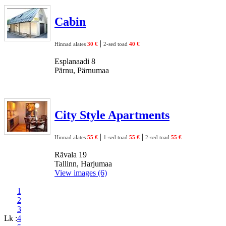
Cabin
|
Hinnad alates
30 €
2-sed toad
40 €
Esplanaadi 8
Pärnu, Pärnumaa
City Style Apartments
|
|
Hinnad alates
55 €
1-sed toad
55 €
2-sed toad
55 €
Rävala 19
Tallinn, Harjumaa
View images (6)
1
2
3
Lk :
4