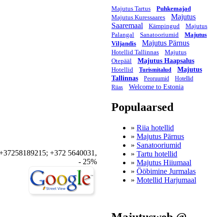
Majutus Tartus
Puhkemajad
Majutus
Majutus Kuressaares
Saaremaal
Kämpingud
Majutus
Palangal
Sanatooriumid
Majutus
Majutus Pärnus
Viljandis
Hotellid Tallinnas
Majutus
Otepääl
Majutus Haapsalus
Hotellid
Majutus
Turismitalud
Tallinnas
Peoruumid
Hotellid
Welcome to Estonia
Riias
Populaarsed
»
Riia hotellid
»
Majutus Pärnus
»
Sanatooriumid
+37258189215; +372 5640031,
»
Tartu hotellid
- 25%
»
Majutus Hiiumaal
»
Ööbimine Jurmalas
»
Motellid Harjumaal
Majutusweb @