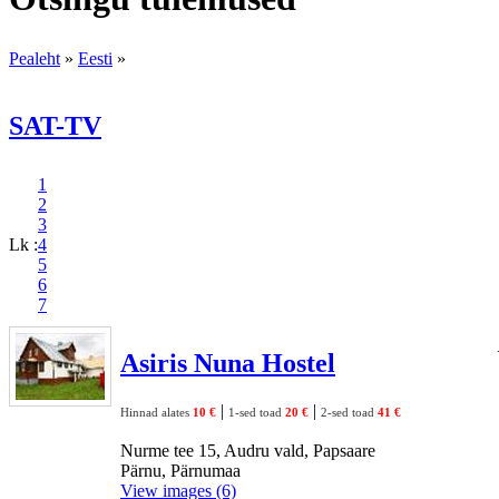
Pealeht
»
Eesti
»
SAT-TV
1
2
3
Lk :
4
5
6
7
Asiris Nuna Hostel
|
|
Hinnad alates
10 €
1-sed toad
20 €
2-sed toad
41 €
Nurme tee 15, Audru vald, Papsaare
Pärnu, Pärnumaa
View images (6)