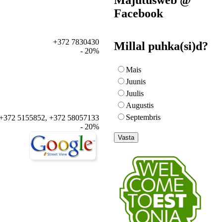
Facebook
+372 7830430
Millal puhka(si)d?
- 20%
Mais
Juunis
Juulis
Augustis
Septembris
+372 5155852, +372 58057133
- 20%