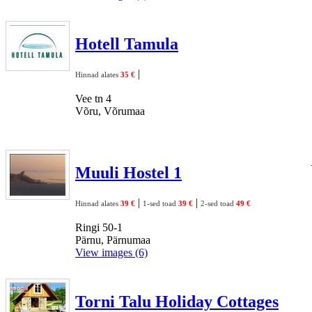
Hotell Tamula
|
Hinnad alates
35 €
Vee tn 4
Võru, Võrumaa
Muuli Hostel 1
|
|
Hinnad alates
39 €
1-sed toad
39 €
2-sed toad
49 €
Ringi 50-1
Pärnu, Pärnumaa
View images (6)
Torni Talu Holiday Cottages