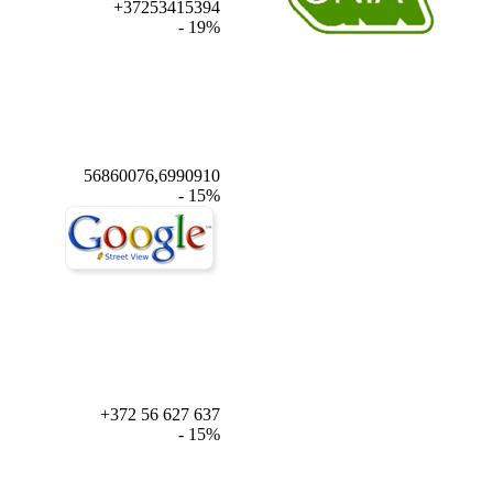
+37253415394
- 19%
56860076,6990910
- 15%
+372 56 627 637
- 15%