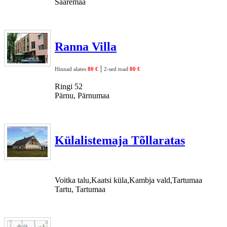
Saaremaa
Ranna Villa
|
Hinnad alates
80 €
2-sed toad
80 €
Ringi 52
Pärnu, Pärnumaa
Külalistemaja Tõllaratas
Voitka talu,Kaatsi küla,Kambja vald,Tartumaa
Tartu, Tartumaa