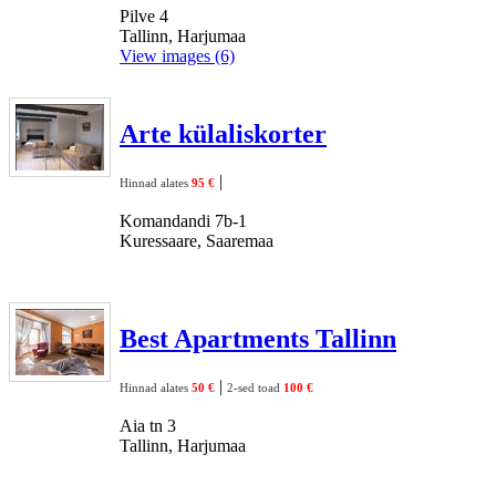
Pilve 4
Tallinn, Harjumaa
View images (6)
Arte külaliskorter
|
Hinnad alates
95 €
Komandandi 7b-1
Kuressaare, Saaremaa
Best Apartments Tallinn
|
Hinnad alates
50 €
2-sed toad
100 €
Aia tn 3
Tallinn, Harjumaa