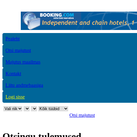
Pealeht
Otsi majutust
Majutus maailmas
Kontakt
Liitu andmebaasiga
Logi sisse
Otsi majutust
Otsingu tulemused