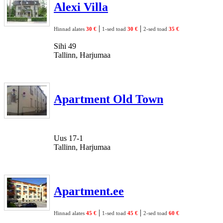
Alexi Villa
|
|
Hinnad alates
30 €
1-sed toad
30 €
2-sed toad
35 €
Sihi 49
Tallinn, Harjumaa
Apartment Old Town
Uus 17-1
Tallinn, Harjumaa
Apartment.ee
|
|
Hinnad alates
45 €
1-sed toad
45 €
2-sed toad
60 €