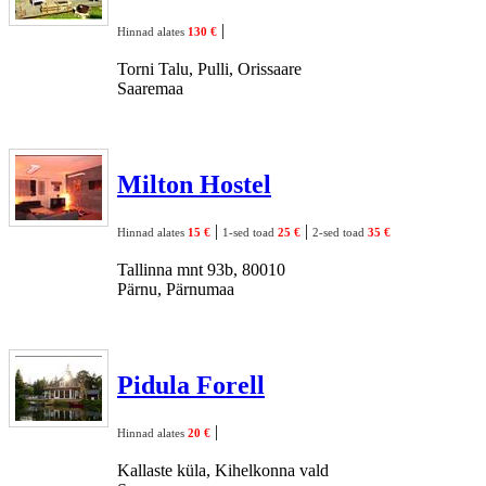
|
Hinnad alates
130 €
Torni Talu, Pulli, Orissaare
Saaremaa
Milton Hostel
|
|
Hinnad alates
15 €
1-sed toad
25 €
2-sed toad
35 €
Tallinna mnt 93b, 80010
Pärnu, Pärnumaa
Pidula Forell
|
Hinnad alates
20 €
Kallaste küla, Kihelkonna vald