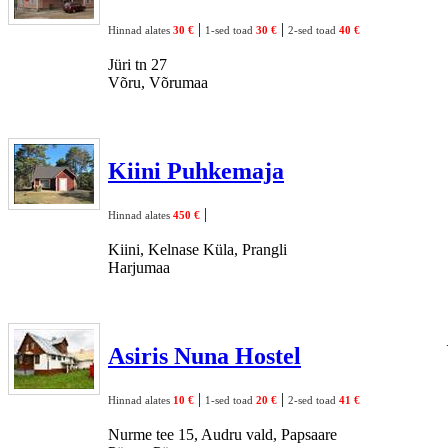
|
|
Hinnad alates
30 €
1-sed toad
30 €
2-sed toad
40 €
Jüri tn 27
Võru, Võrumaa
Kiini Puhkemaja
|
Hinnad alates
450 €
Kiini, Kelnase Küla, Prangli
Harjumaa
Asiris Nuna Hostel
|
|
Hinnad alates
10 €
1-sed toad
20 €
2-sed toad
41 €
Nurme tee 15, Audru vald, Papsaare