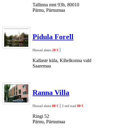
Tallinna mnt 93b, 80010
Pärnu, Pärnumaa
Pidula Forell
|
Hinnad alates
20 €
Kallaste küla, Kihelkonna vald
Saaremaa
Ranna Villa
|
Hinnad alates
80 €
2-sed toad
80 €
Ringi 52
Pärnu, Pärnumaa