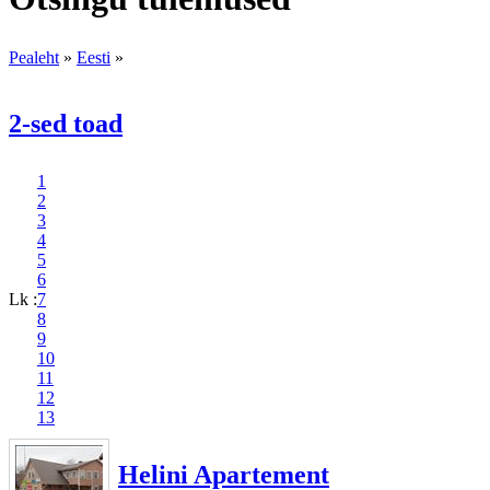
Pealeht
»
Eesti
»
2-sed toad
1
2
3
4
5
6
Lk :
7
8
9
10
11
12
13
Helini Apartement