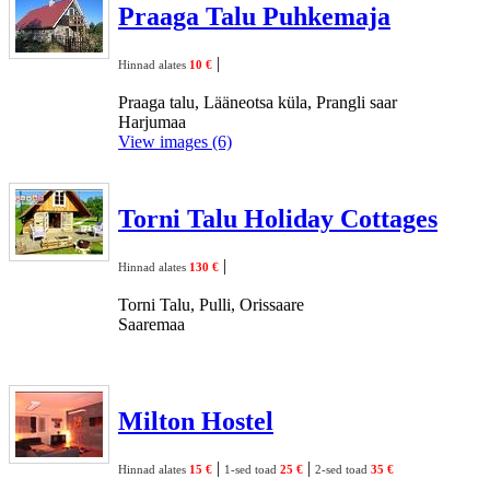
Praaga Talu Puhkemaja
|
Hinnad alates
10 €
Praaga talu, Lääneotsa küla, Prangli saar
Harjumaa
View images (6)
Torni Talu Holiday Cottages
|
Hinnad alates
130 €
Torni Talu, Pulli, Orissaare
Saaremaa
Milton Hostel
|
|
Hinnad alates
15 €
1-sed toad
25 €
2-sed toad
35 €