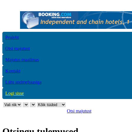
Pealeht
Otsi majutust
Majutus maailmas
Kontakt
Liitu andmebaasiga
Logi sisse
Otsi majutust
Otsingu tulemused