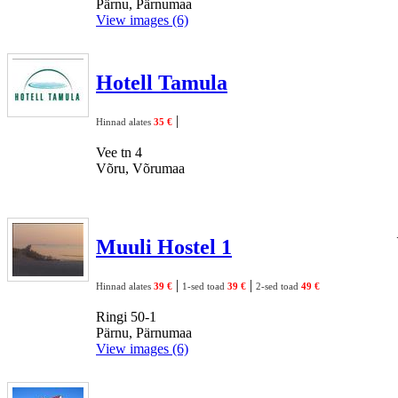
Pärnu, Pärnumaa
View images (6)
Hotell Tamula
|
Hinnad alates
35 €
Vee tn 4
Võru, Võrumaa
Muuli Hostel 1
|
|
Hinnad alates
39 €
1-sed toad
39 €
2-sed toad
49 €
Ringi 50-1
Pärnu, Pärnumaa
View images (6)