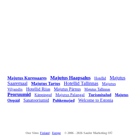
Majutus Haapsalus
Majutus
Majutus Kuressaares
Hotellid
Saaremaal
Hotellid Tallinnas
Majutus Tartus
Majutus
Viljandis
Hotellid Riias
Majutus Pärnus
Majutus Tallinnas
Peoruumid
Majutus Palangal
Turismitalud
Kämpingud
Majutus
Sanatooriumid
Puhkemajad
Welcome to Estonia
Otepääl
Our Sites:
Finland
|
Europe
© 2006 - 2026 Sauler Marketing OÜ