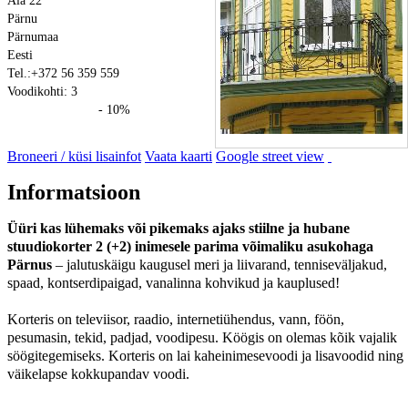
Aia 22
Pärnu
Pärnumaa
Eesti
Tel.:+372 56 359 559
Voodikohti: 3
- 10%
Broneeri / küsi lisainfot
Vaata kaarti
Google street view
Informatsioon
Üüri kas lühemaks või pikemaks ajaks stiilne ja hubane
stuudiokorter 2 (+2) inimesele parima võimaliku asukohaga
Pärnus
– jalutuskäigu kaugusel meri ja liivarand, tenniseväljakud,
spaad, kontserdipaigad, vanalinna kohvikud ja kauplused!
Korteris on televiisor, raadio, internetiühendus, vann, föön,
pesumasin, tekid, padjad, voodipesu. Köögis on olemas kõik vajalik
söögitegemiseks. Korteris on lai kaheinimesevoodi ja lisavoodid ning
väikelapse kokkupandav voodi.