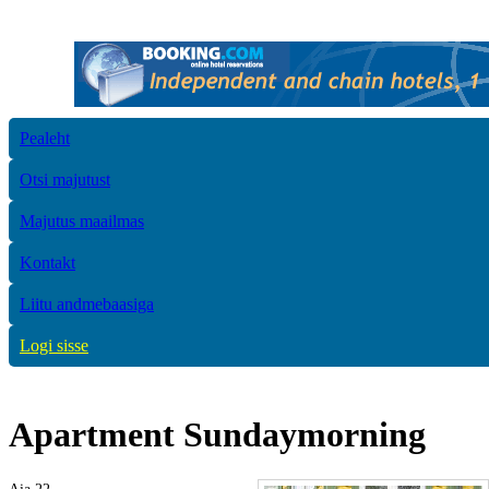
Pealeht
Otsi majutust
Majutus maailmas
Kontakt
Liitu andmebaasiga
Logi sisse
Apartment Sundaymorning