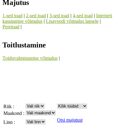
Majutus
1-sed toad
|
2-sed toad
|
3-sed toad
|
4-sed toad
|
Interneti
kasutamise võimalus
|
Lisavoodi võimalus lapsele
|
Peretoad
|
Toitlustamine
Toiduvalmistamise võimalus
|
Riik :
Maakond :
Otsi majutust
Linn :