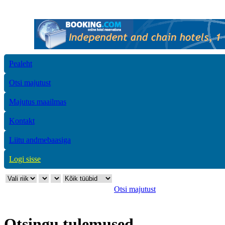
Pealeht
Otsi majutust
Majutus maailmas
Kontakt
Liitu andmebaasiga
Logi sisse
Otsi majutust
Otsingu tulemused