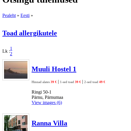
Pealeht
»
Eesti
»
Toad allergikutele
1
Lk :
2
Muuli Hostel 1
|
|
Hinnad alates
39 €
1-sed toad
39 €
2-sed toad
49 €
Ringi 50-1
Pärnu, Pärnumaa
View images (6)
Ranna Villa