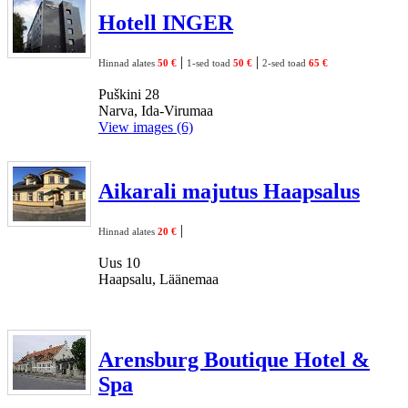
Hotell INGER
|
|
Hinnad alates
50 €
1-sed toad
50 €
2-sed toad
65 €
Puškini 28
Narva, Ida-Virumaa
View images (6)
Aikarali majutus Haapsalus
|
Hinnad alates
20 €
Uus 10
Haapsalu, Läänemaa
Arensburg Boutique Hotel &
Spa