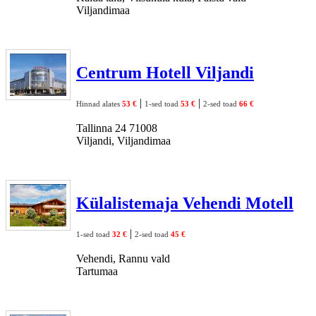
Viljandimaa
Centrum Hotell Viljandi
|
|
Hinnad alates
53 €
1-sed toad
53 €
2-sed toad
66 €
Tallinna 24 71008
Viljandi, Viljandimaa
Külalistemaja Vehendi Motell
|
1-sed toad
32 €
2-sed toad
45 €
Vehendi, Rannu vald
Tartumaa