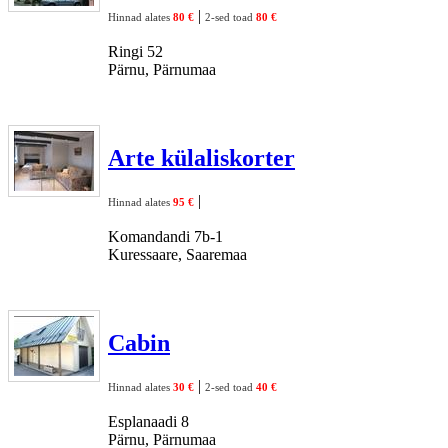
|
Hinnad alates
80 €
2-sed toad
80 €
Ringi 52
Pärnu, Pärnumaa
Arte külaliskorter
|
Hinnad alates
95 €
Komandandi 7b-1
Kuressaare, Saaremaa
Cabin
|
Hinnad alates
30 €
2-sed toad
40 €
Esplanaadi 8
Pärnu, Pärnumaa