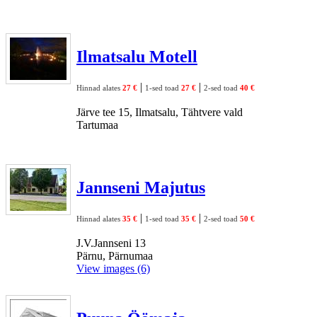
Ilmatsalu Motell
|
|
Hinnad alates
27 €
1-sed toad
27 €
2-sed toad
40 €
Järve tee 15, Ilmatsalu, Tähtvere vald
Tartumaa
Jannseni Majutus
|
|
Hinnad alates
35 €
1-sed toad
35 €
2-sed toad
50 €
J.V.Jannseni 13
Pärnu, Pärnumaa
View images (6)