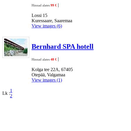
|
Hinnad alates
99 €
Lossi 15
Kuressaare, Saaremaa
View images (6)
Bernhard SPA hotell
|
Hinnad alates
48 €
Kolga tee 22A, 67405
Otepää, Valgamaa
View images (1)
1
Lk :
2