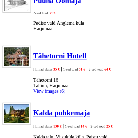
Puuna Öömaja
2-sed toad
39 €
Padise vald Änglema küla
Harjumaa
Tähetorni Hotell
|
|
Hinnad alates
35 €
1-sed toad
51 €
2-sed toad
64 €
Tähetorni 16
Tallinn, Harjumaa
View images (6)
Kalda puhkemaja
|
|
Hinnad alates
130 €
1-sed toad
14 €
2-sed toad
25 €
Kalda talu, Viisuküla küla, Paistu vald