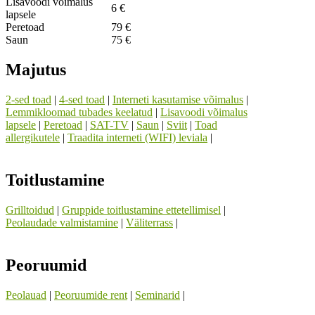
Lisavoodi võimalus
6 €
lapsele
Peretoad
79 €
Saun
75 €
Majutus
2-sed toad
|
4-sed toad
|
Interneti kasutamise võimalus
|
Lemmikloomad tubades keelatud
|
Lisavoodi võimalus
lapsele
|
Peretoad
|
SAT-TV
|
Saun
|
Sviit
|
Toad
allergikutele
|
Traadita interneti (WIFI) leviala
|
Toitlustamine
Grilltoidud
|
Gruppide toitlustamine ettetellimisel
|
Peolaudade valmistamine
|
Väliterrass
|
Peoruumid
Peolauad
|
Peoruumide rent
|
Seminarid
|