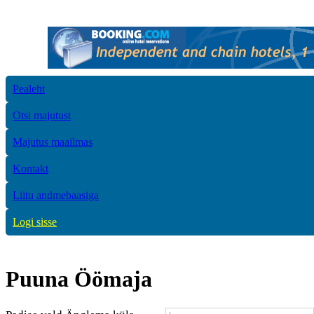
Pealeht
Otsi majutust
Majutus maailmas
Kontakt
Liitu andmebaasiga
Logi sisse
Puuna Öömaja