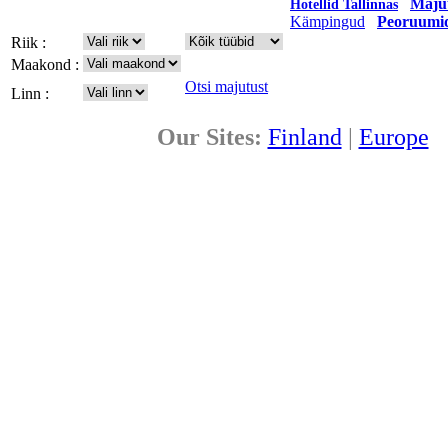
Majut
Hotellid Tallinnas
Kämpingud
Peoruumi
Riik :
Maakond :
Otsi majutust
Linn :
Our Sites:
Finland
|
Europe