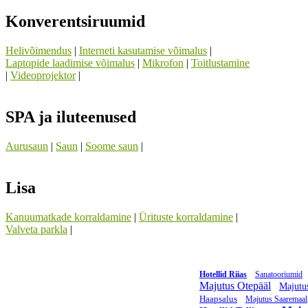
Konverentsiruumid
Helivõimendus
|
Interneti kasutamise võimalus
|
Laptopide laadimise võimalus
|
Mikrofon
|
Toitlustamine
|
Videoprojektor
|
SPA ja iluteenused
Aurusaun
|
Saun
|
Soome saun
|
Lisa
Kanuumatkade korraldamine
|
Ürituste korraldamine
|
Valveta parkla
|
Hotellid Riias
Sanatooriumid
Majutus Otepääl
Majutu
Haapsalus
Majutus Saaremaal