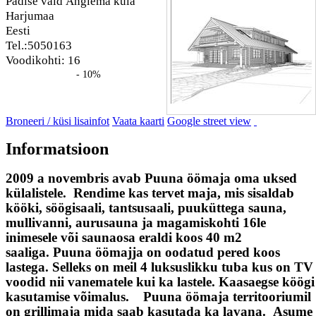
Padise vald Änglema küla
Harjumaa
Eesti
Tel.:5050163
Voodikohti: 16
- 10%
Broneeri / küsi lisainfot
Vaata kaarti
Google street view
Informatsioon
2009 a novembris avab Puuna öömaja oma uksed
külalistele. Rendime kas tervet maja, mis sisaldab
kööki, söögisaali, tantsusaali, puuküttega sauna,
mullivanni, aurusauna ja magamiskohti 16le
inimesele või saunaosa eraldi koos 40 m2
saaliga. Puuna öömajja on oodatud pered koos
lastega. Selleks on meil 4 luksuslikku tuba kus on TV
voodid nii vanematele kui ka lastele. Kaasaegse köögi
kasutamise võimalus. Puuna öömaja territooriumil
on grillimaja mida saab kasutada ka lavana. Asume