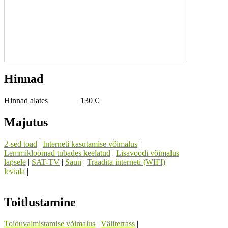
Hinnad
Hinnad alates
130 €
Majutus
2-sed toad
|
Interneti kasutamise võimalus
|
Lemmikloomad tubades keelatud
|
Lisavoodi võimalus
lapsele
|
SAT-TV
|
Saun
|
Traadita interneti (WIFI)
leviala
|
Toitlustamine
Toiduvalmistamise võimalus
|
Väliterrass
|