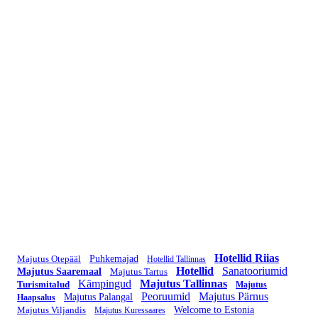
Hotellid Riias
Majutus Otepääl
Puhkemajad
Hotellid Tallinnas
Hotellid
Sanatooriumid
Majutus Saaremaal
Majutus Tartus
Kämpingud
Majutus Tallinnas
Turismitalud
Majutus
Peoruumid
Majutus Pärnus
Majutus Palangal
Haapsalus
Majutus Viljandis
Welcome to Estonia
Majutus Kuressaares