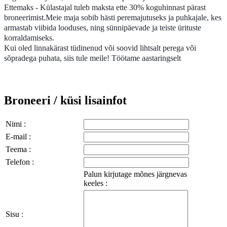
Ettemaks - Külastajal tuleb maksta ette 30% koguhinnast pärast
broneerimist.Meie maja sobib hästi peremajutuseks ja puhkajale, kes
armastab viibida looduses, ning sünnipäevade ja teiste ürituste
korraldamiseks.
Kui oled linnakärast tüdinenud või soovid lihtsalt perega või
sõpradega puhata, siis tule meile! Töötame aastaringselt
Broneeri / küsi lisainfot
Nimi :
E-mail :
Teema :
Telefon :
Palun kirjutage mõnes järgnevas
keeles :
Sisu :