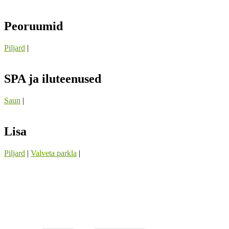
Peoruumid
Piljard
|
SPA ja iluteenused
Saun
|
Lisa
Piljard
|
Valveta parkla
|