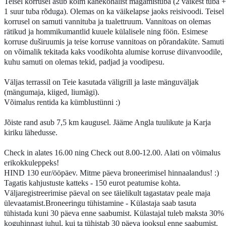
Teisel korrusel asub kolm kahekohalist magamistuba (2 väikest tuba +
1 suur tuba rõduga). Olemas on ka väikelapse jaoks reisivoodi. Teisel
korrusel on samuti vannituba ja tualettruum. Vannitoas on olemas
rätikud ja hommikumantlid kuuele külalisele ning föön. Esimese
korruse duširuumis ja teise korruse vannitoas on põrandaküte. Samuti
on võimalik tekitada kaks voodikohta alumise korruse diivanvoodile,
kuhu samuti on olemas tekid, padjad ja voodipesu.
Väljas terrassil on Teie kasutada väligrill ja laste mänguväljak
(mängumaja, kiiged, liumägi).
Võimalus rentida ka kümblustünni :)
Jõiste rand asub 7,5 km kaugusel. Jääme Angla tuulikute ja Karja
kiriku lähedusse.
Check in alates 16.00 ning Check out 8.00-12.00. Alati on võimalus
erikokkuleppeks!
HIND 130 eur/ööpäev. Mitme päeva broneerimisel hinnaalandus!
:)
Tagatis kahjustuste katteks - 150 eurot peatumise kohta.
Väljaregistreerimise päeval on see täielikult tagastatav peale maja
ülevaatamist.Broneeringu tühistamine - Külastaja saab tasuta
tühistada kuni 30 päeva enne saabumist. Külastajal tuleb maksta 30%
koguhinnast juhul, kui ta tühistab 30 päeva jooksul enne saabumist.