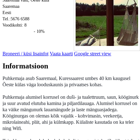
Saaremaa vald, Õeste küla
Saaremaa
Eesti
Tel.:5676 6588
Voodikohti: 8
- 10%
Broneeri / küsi lisainfot
Vaata kaarti
Google street view
Informatsioon
Puhkemaja asub Saaremaal, Kuressaarest umbes 40 km kaugusel
Õeste külas väga looduskaunis ja privaatses kohas.
Puhkemaja alumisel korrusel on duši- ja tualettruum, saun, kööginurk
ja suur avatud elutuba kamina ja piljardilauaga. Alumisel korrusel on
ka väike mängunurk lauamängude ja laste mänguasjadega.
Kööginurgas on olemas kõik vajalik - kohvimasin, veekeetja,
mikrolaineahi, pliit, ahi ja külmkapp. Külaliste kasutada on ka teler
ning Wifi.