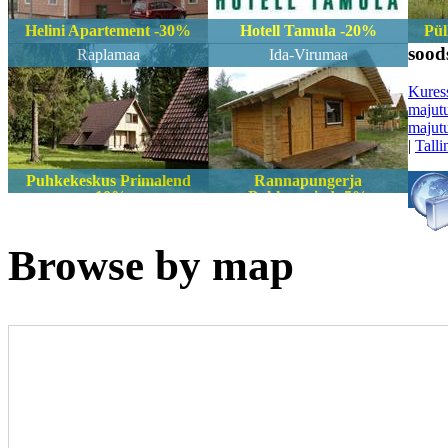
Helini Apartement -30%
Hotell Tamula -20%
Pül
sood
Raplamaa
Ida-Virumaa
Kures
majut
majut
|
Talli
Puhkekeskus Primalend
Rannapungerja
-10%
Puhkemajad -5%
Browse by map