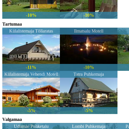
-10%
-10%
Tartumaa
Külalistemaja Tõllaratas
Ilmatsalu Motell
-11%
-10%
Külalistemaja Vehendi Motell
Tatra Puhkemaja
-5%
-5%
Valgamaa
Udumäe Puhketalu
Lombi Puhkemaja
P