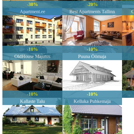
-30%
-20%
Draakoni Hotell
Apartment.ee
Best Apartments Tallinn
C
Broneeritud 04.08.2026 19.17
Tuule Villa
Broneeritud 04.08.2026 17.50
Ovelia
-10%
-10%
Broneeritud 04.08.2026 17.46
OldHouse Majutus
Puuna Öömaja
Pärna Guesthouse & Apartment
Broneeritud 04.08.2026 17.45
Tõnise Talu Puhkemajad
Broneeritud 04.08.2026 17.38
-10%
-10%
Tõnise Talu Puhkemajad
Kallaste Talu
Kelluka Puhkemaja
Broneeritud 04.08.2026 17.38
Tõnise Talu Puhkemajad
Broneeritud 04.08.2026 17.38
Kullerkupu Külalistemaja