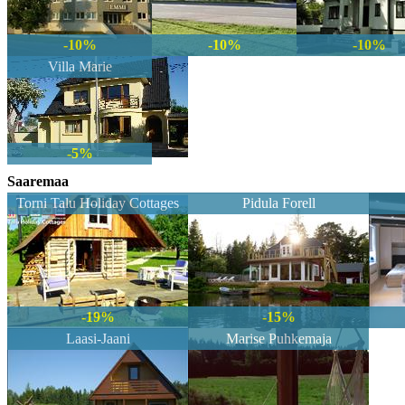
-10%
-10%
-10%
Villa Marie
-5%
Saaremaa
Torni Talu Holiday Cottages
Pidula Forell
-19%
-15%
Laasi-Jaani
Marise Puhkemaja