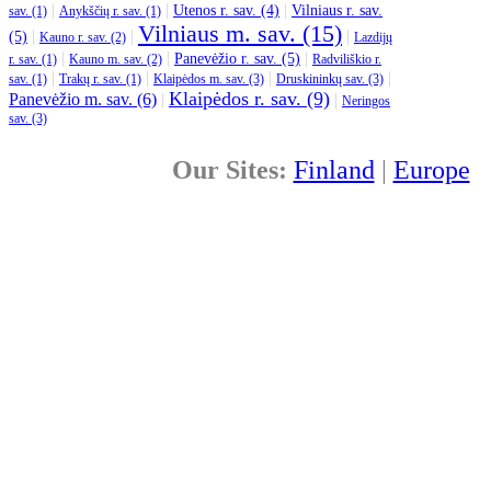
|
|
|
Utenos r. sav. (4)
Vilniaus r. sav.
sav. (1)
Anykščių r. sav. (1)
Vilniaus m. sav. (15)
|
|
|
(5)
Kauno r. sav. (2)
Lazdijų
|
|
|
Panevėžio r. sav. (5)
r. sav. (1)
Kauno m. sav. (2)
Radviliškio r.
|
|
|
|
sav. (1)
Trakų r. sav. (1)
Klaipėdos m. sav. (3)
Druskininkų sav. (3)
Klaipėdos r. sav. (9)
Panevėžio m. sav. (6)
|
|
Neringos
sav. (3)
Our Sites:
Finland
|
Europe