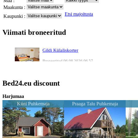
Maa :
Maakunta :
Etsi majoitusta
Kaupunki :
Viimati broneeritud
Gildi Külaliskorter
Broneeritud 06.08.2026 06.57
Essi Turismitalu
Broneeritud 05.08.2026 08.08
Bed24.eu discount
Valli Külaliskorter
Harjumaa
Broneeritud 05.08.2026 08.06
Kiini Puhkemaja
Praaga Talu Puhkemaja
Valli Külaliskorter
Broneeritud 05.08.2026 08.06
Uno Vaiti turismitalu
Broneeritud 05.08.2026 08.04