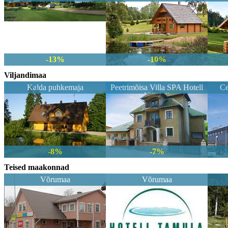
-13%
-10%
Viljandimaa
Kalda puhkemaja
Peetrimõisa Villa SPA Hotell
Ce
Viljandi
-8%
-7%
Teised maakonnad
Võrumaa
Võrumaa