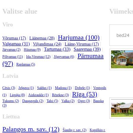
Valitse alue
Viimeksi
Viro
Harjumaa (100)
|
|
|
Võrumaa (17)
Läänemaa (28)
Valgamaa (31)
|
|
|
Viljandimaa (24)
Lääne-Virumaa (17)
|
|
Tartumaa (33)
|
Saaremaa (39)
|
Järvamaa (2)
Hiiumaa (9)
Pärnumaa
|
|
|
Põlvamaa (11)
Ida-Virumaa (12)
Jõgevamaa (6)
(97)
|
Raplamaa (5)
Latvia
|
|
|
|
|
Cēsis (3)
Jelgava (1)
Saldus (1)
Madona (1)
Dobele (1)
Ventspils
Rīga (53)
|
|
|
|
|
(1)
Liepāja (8)
Aizkraukle (1)
Rēzekne (3)
|
|
|
|
|
Tukums (2)
Daugavpils (2)
Talsi (5)
Valka (2)
Ogre (3)
Bauska
(3)
Liettua
Palangos m. sav. (12)
|
|
Šiaulių r. sav. (2)
Kupiškio r.