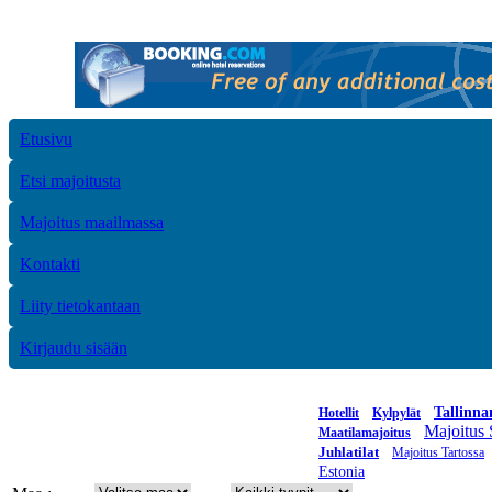
Etusivu
Etsi majoitusta
Majoitus maailmassa
Kontakti
Liity tietokantaan
Kirjaudu sisään
Tallinna
Hotellit
Kylpylät
Majoitus 
Maatilamajoitus
Juhlatilat
Majoitus Tartossa
Estonia