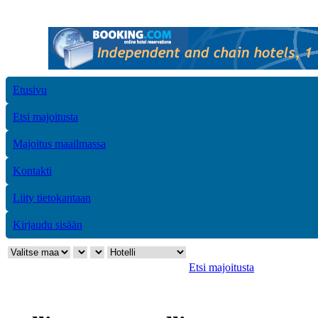
Etusivu
Etsi majoitusta
Majoitus maailmassa
Kontakti
Liity tietokantaan
Kirjaudu sisään
Etsi majoitusta