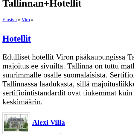
Tallinnan+Hotellit
Etusivu
»
Viro
»
Hotellit
Edulliset hotellit Viron pääkaupungissa Ta
majoitus.ee sivuilta. Tallinna on tuttu m
suurimmalle osalle suomalaisista. Sertifio
Tallinnassa laadukasta, sillä majoitusliik
sertifiointistandardit ovat tiukemmat kui
keskimäärin.
Alexi Villa