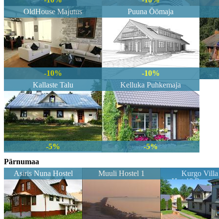
OldHouse Majutus
Puuna Öömaja
-10%
-10%
Kallaste Talu
Kelluka Puhkemaja
-5%
-5%
Pärnumaa
Asiris Nuna Hostel
Muuli Hostel 1
Kurgo Villa
Hotel&Restaur