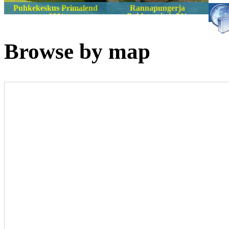
Puhkekeskus Primalend
Rannapungerja
-10%
Puhkemajad -5%
Browse by map