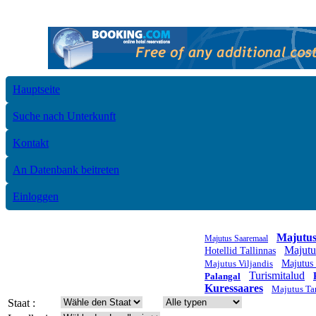
Hauptseite
Suche nach Unterkunft
Kontakt
An Datenbank beitreten
Einloggen
Majutus
Majutus Saaremaal
Majutu
Hotellid Tallinnas
Majutus Viljandis
Majutus
Turismitalud
Palangal
Kuressaares
Majutus Ta
Staat :