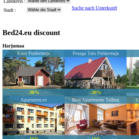
Landkreis :
Suche nach Unterkunft
Stadt :
Bed24.eu discount
Harjumaa
Kiini Puhkemaja
Praaga Talu Puhkemaja
-30%
-20%
Apartment.ee
Best Apartments Tallinn
C
-10%
-10%