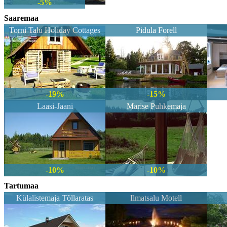
-5%
Saaremaa
Torni Talu Holiday Cottages
Pidula Forell
-19%
-15%
Laasi-Jaani
Marise Puhkemaja
-10%
-10%
Tartumaa
Külalistemaja Tõllaratas
Ilmatsalu Motell