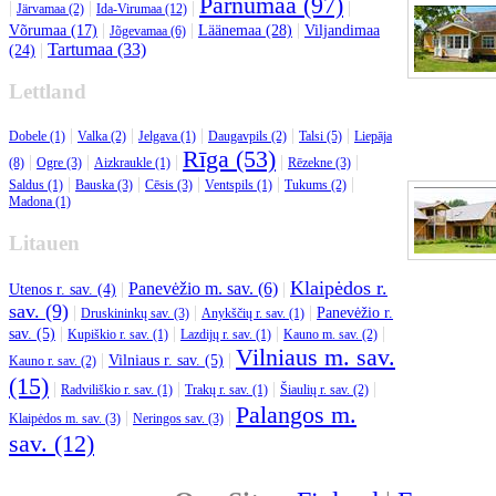
Pärnumaa (97)
|
|
|
|
Järvamaa (2)
Ida-Virumaa (12)
|
|
|
Võrumaa (17)
Läänemaa (28)
Viljandimaa
Jõgevamaa (6)
|
Tartumaa (33)
(24)
Lettland
|
|
|
|
|
Dobele (1)
Valka (2)
Jelgava (1)
Daugavpils (2)
Talsi (5)
Liepāja
Rīga (53)
|
|
|
|
|
(8)
Ogre (3)
Aizkraukle (1)
Rēzekne (3)
|
|
|
|
|
Saldus (1)
Bauska (3)
Cēsis (3)
Ventspils (1)
Tukums (2)
Madona (1)
Litauen
Klaipėdos r.
|
Panevėžio m. sav. (6)
|
Utenos r. sav. (4)
sav. (9)
|
|
|
Panevėžio r.
Druskininkų sav. (3)
Anykščių r. sav. (1)
|
|
|
|
sav. (5)
Kupiškio r. sav. (1)
Lazdijų r. sav. (1)
Kauno m. sav. (2)
Vilniaus m. sav.
|
|
Vilniaus r. sav. (5)
Kauno r. sav. (2)
(15)
|
|
|
|
Radviliškio r. sav. (1)
Trakų r. sav. (1)
Šiaulių r. sav. (2)
Palangos m.
|
|
Klaipėdos m. sav. (3)
Neringos sav. (3)
sav. (12)