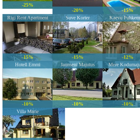
-25%
-20%
-15%
Rigi Rent Apartment
Suve Korter
Kaevu Puhkem
-15%
-15%
-12%
Hotell Emmi
Jannseni Majutus
Mere Kodumaju
-10%
-10%
-10%
Villa Marie