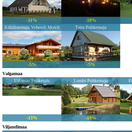
-11%
-10%
Külalistemaja Vehendi Motell
Tatra Puhkemaja
-5%
-5%
Valgamaa
Udumäe Puhketalu
Lombi Puhkemaja
P
-13%
-10%
Viljandimaa