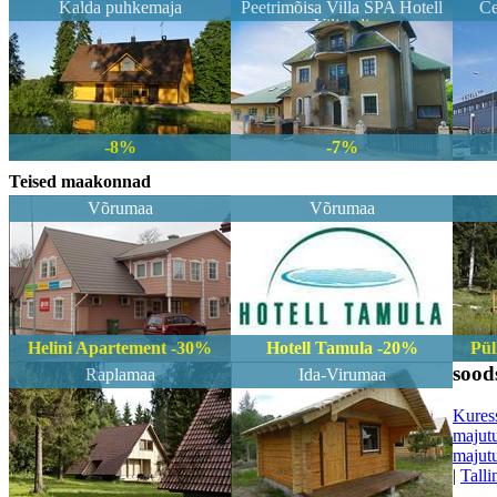
Kalda puhkemaja
Peetrimõisa Villa SPA Hotell
Ce
Viljandi
-8%
-7%
Teised maakonnad
Võrumaa
Võrumaa
Helini Apartement -30%
Hotell Tamula -20%
Pül
sood
Raplamaa
Ida-Virumaa
Kures
majut
majut
|
Talli