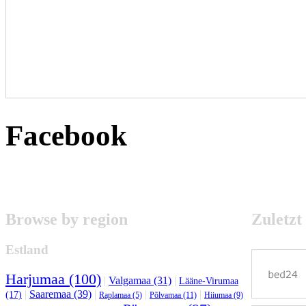
Facebook
Browse by region
Zuletzt
Estland
Harjumaa (100)
|
Valgamaa (31)
|
Lääne-Virumaa
|
Saaremaa (39)
|
|
|
(17)
Raplamaa (5)
Põlvamaa (11)
Hiiumaa (9)