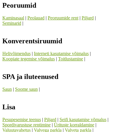
Peoruumid
Kaminasaal
|
Peolauad
|
Peoruumide rent
|
Piljard
|
Seminarid
|
Konverentsiruumid
Helivõimendus
|
Interneti kasutamise võimalus
|
Koopiate tegemise võimalus
|
Toitlustamine
|
SPA ja iluteenused
Saun
|
Soome saun
|
Lisa
Pesupesemise teenus
|
Piljard
|
Seifi kasutamise võmalus
|
Spordivarustuse rentimine
|
Ürituste korraldamine
|
Valuutavahetus
|
Valvega parkla
|
Valveta parkla
|