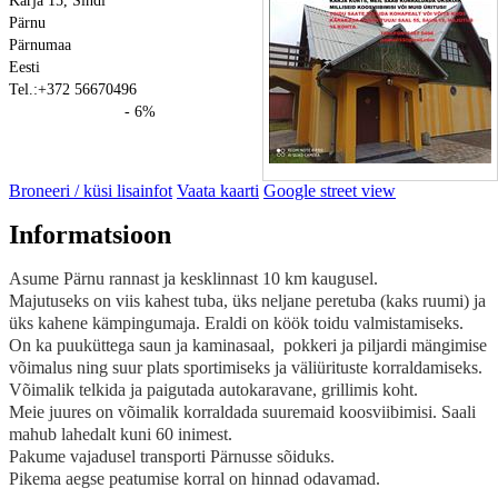
Karja 15, Sindi
Pärnu
Pärnumaa
Eesti
Tel.:+372 56670496
- 6%
Broneeri / küsi lisainfot
Vaata kaarti
Google street view
Informatsioon
Asume Pärnu rannast ja kesklinnast 10 km kaugusel.
Majutuseks on viis kahest tuba, üks neljane peretuba (kaks ruumi) ja
üks kahene kämpingumaja. Eraldi on köök toidu valmistamiseks.
On ka puuküttega saun ja kaminasaal, pokkeri ja piljardi mängimise
võimalus ning suur plats sportimiseks ja väliürituste korraldamiseks.
Võimalik telkida ja paigutada autokaravane, grillimis koht.
Meie juures on võimalik korraldada suuremaid koosviibimisi. Saali
mahub lahedalt kuni 60 inimest.
Pakume vajadusel transporti Pärnusse sõiduks.
Pikema aegse peatumise korral on hinnad odavamad.