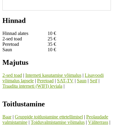
Hinnad
Hinnad alates
10 €
2-sed toad
25 €
Peretoad
35 €
Saun
10 €
Majutus
2-sed toad
|
Interneti kasutamise võimalus
|
Lisavoodi
võimalus lapsele
|
Peretoad
|
SAT-TV
|
Saun
|
Seif
|
Traadita interneti (WIFI) leviala
|
Toitlustamine
Baar
|
Gruppide toitlustamine ettetellimisel
|
Peolaudade
valmistamine
|
Toiduvalmistamise võimalus
|
Väliterrass
|