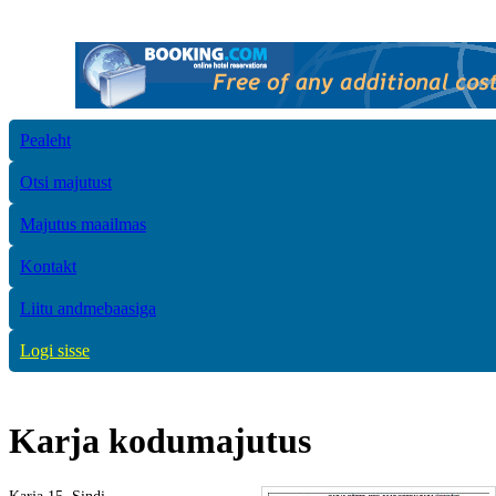
Pealeht
Otsi majutust
Majutus maailmas
Kontakt
Liitu andmebaasiga
Logi sisse
Karja kodumajutus