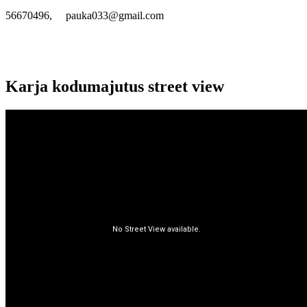
56670496, pauka033@gmail.com
Karja kodumajutus street view