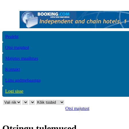
Pealeht
Otsi majutust
Majutus maailmas
Kontakt
Liitu andmebaasiga
Logi sisse
Otsi majutust
Otsingu tulemused