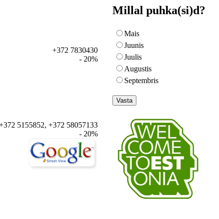
Millal puhka(si)d?
Mais
Juunis
+372 7830430
Juulis
- 20%
Augustis
Septembris
+372 5155852, +372 58057133
- 20%