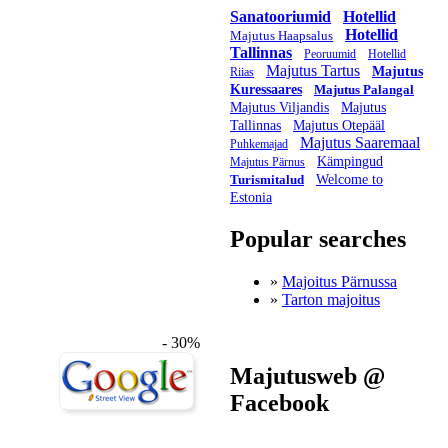
Sanatooriumid
Hotellid
Hotellid
Majutus Haapsalus
Tallinnas
Peoruumid
Hotellid
Majutus Tartus
Majutus
Riias
Kuressaares
Majutus Palangal
Majutus Viljandis
Majutus
Tallinnas
Majutus Otepääl
Majutus Saaremaal
Puhkemajad
Kämpingud
Majutus Pärnus
Turismitalud
Welcome to
Estonia
Popular searches
»
Majoitus Pärnussa
»
Tarton majoitus
- 30%
Majutusweb @
Facebook