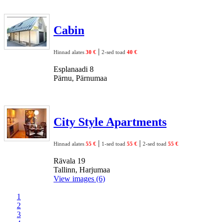
Cabin
|
Hinnad alates
30 €
2-sed toad
40 €
Esplanaadi 8
Pärnu, Pärnumaa
City Style Apartments
|
|
Hinnad alates
55 €
1-sed toad
55 €
2-sed toad
55 €
Rävala 19
Tallinn, Harjumaa
View images (6)
1
2
3