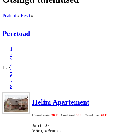
Pealeht
»
Eesti
»
Peretoad
1
2
3
4
Lk :
5
6
7
8
Helini Apartement
|
|
Hinnad alates
30 €
1-sed toad
30 €
2-sed toad
40 €
Jüri tn 27
Võru, Võrumaa