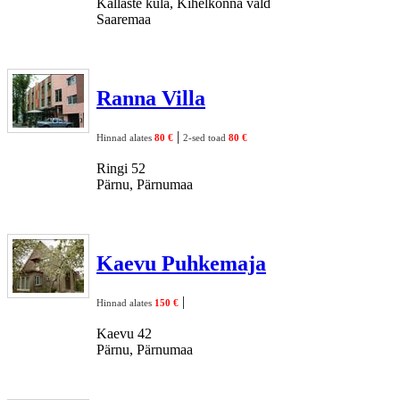
Kallaste küla, Kihelkonna vald
Saaremaa
Ranna Villa
|
Hinnad alates
80 €
2-sed toad
80 €
Ringi 52
Pärnu, Pärnumaa
Kaevu Puhkemaja
|
Hinnad alates
150 €
Kaevu 42
Pärnu, Pärnumaa