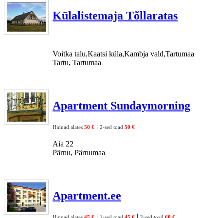
Külalistemaja Tõllaratas
Voitka talu,Kaatsi küla,Kambja vald,Tartumaa
Tartu, Tartumaa
Apartment Sundaymorning
|
Hinnad alates
50 €
2-sed toad
50 €
Aia 22
Pärnu, Pärnumaa
Apartment.ee
|
|
Hinnad alates
45 €
1-sed toad
45 €
2-sed toad
60 €