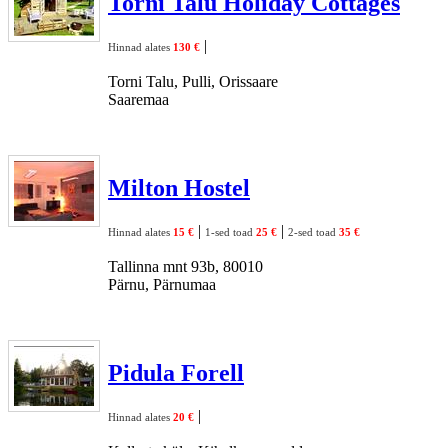
Torni Talu Holiday Cottages
|
Hinnad alates
130 €
Torni Talu, Pulli, Orissaare
Saaremaa
Milton Hostel
|
|
Hinnad alates
15 €
1-sed toad
25 €
2-sed toad
35 €
Tallinna mnt 93b, 80010
Pärnu, Pärnumaa
Pidula Forell
|
Hinnad alates
20 €