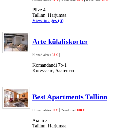
Pilve 4
Tallinn, Harjumaa
View images (6)
Arte külaliskorter
|
Hinnad alates
95 €
Komandandi 7b-1
Kuressaare, Saaremaa
Best Apartments Tallinn
|
Hinnad alates
50 €
2-sed toad
100 €
Aia tn 3
Tallinn, Harjumaa