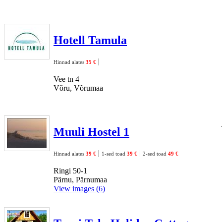
Hotell Tamula
|
Hinnad alates
35 €
Vee tn 4
Võru, Võrumaa
Muuli Hostel 1
|
|
Hinnad alates
39 €
1-sed toad
39 €
2-sed toad
49 €
Ringi 50-1
Pärnu, Pärnumaa
View images (6)