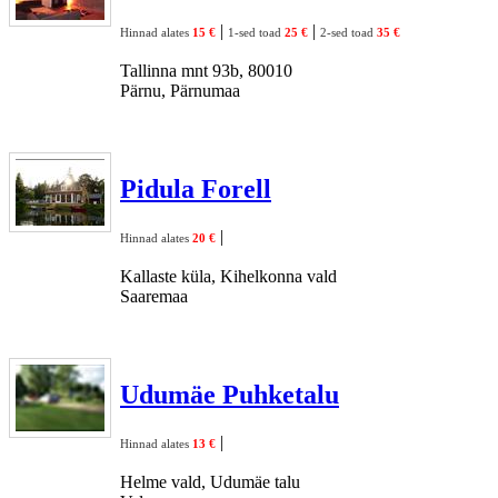
|
|
Hinnad alates
15 €
1-sed toad
25 €
2-sed toad
35 €
Tallinna mnt 93b, 80010
Pärnu, Pärnumaa
Pidula Forell
|
Hinnad alates
20 €
Kallaste küla, Kihelkonna vald
Saaremaa
Udumäe Puhketalu
|
Hinnad alates
13 €
Helme vald, Udumäe talu