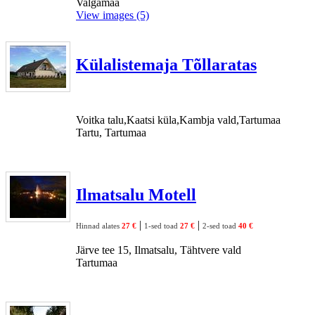
Valgamaa
View images (5)
Külalistemaja Tõllaratas
Voitka talu,Kaatsi küla,Kambja vald,Tartumaa
Tartu, Tartumaa
Ilmatsalu Motell
|
|
Hinnad alates
27 €
1-sed toad
27 €
2-sed toad
40 €
Järve tee 15, Ilmatsalu, Tähtvere vald
Tartumaa