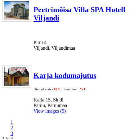
Peetrimõisa Villa SPA Hotell
Viljandi
Pirni 4
Viljandi, Viljandimaa
Karja kodumajutus
|
Hinnad alates
10 €
2-sed toad
25 €
Karja 15, Sindi
Pärnu, Pärnumaa
View images (5)
1
2
3
Lk :
4