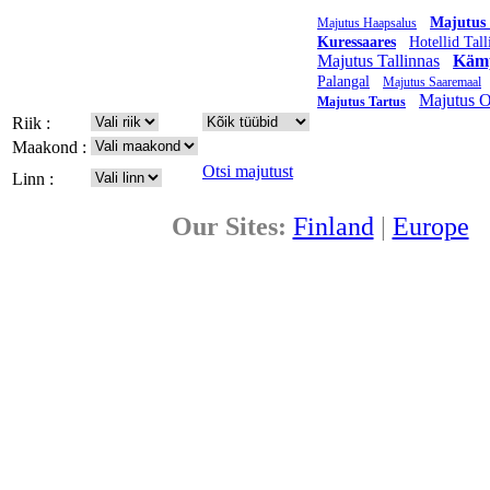
Majutus 
Majutus Haapsalus
Kuressaares
Hotellid Tall
Majutus Tallinnas
Käm
Palangal
Majutus Saaremaal
Majutus O
Majutus Tartus
Riik :
Maakond :
Otsi majutust
Linn :
Our Sites:
Finland
|
Europe