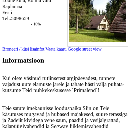
Loone küla, Kohila vald
Raplamaa
Eesti
Tel.:5098659
- 10%
Broneeri / küsi lisainfot
Vaata kaarti
Google street view
Informatsioon
Kui olete väsinud rutiinsetest argipäevadest, tunnete
vajadust uute elamuste järele ja tahate hästi välja puhata-
kutsume Teid puhkekeskusesse `Primalend`!
Teie satute imekaunisse looduspaika Siin on Teie
käsutuses mugavad ja hubased majakesed, suure terassiga
ja Zadeiit kividega vene saun, paadid ja vesijalgrattad,
kalapüügivahendid ja Segway liiklemisvahendid