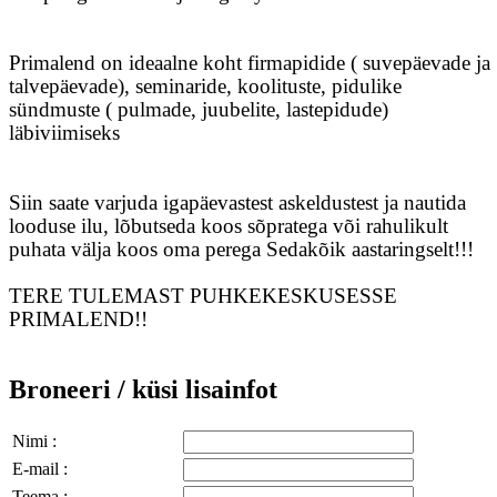
Primalend on ideaalne koht firmapidide ( suvepäevade ja
talvepäevade), seminaride, koolituste, pidulike
sündmuste ( pulmade, juubelite, lastepidude)
läbiviimiseks
Siin saate varjuda igapäevastest askeldustest ja nautida
looduse ilu, lõbutseda koos sõpratega või rahulikult
puhata välja koos oma perega Sedakõik aastaringselt!!!
TERE TULEMAST PUHKEKESKUSESSE
PRIMALEND!!
Broneeri / küsi lisainfot
Nimi :
E-mail :
Teema :