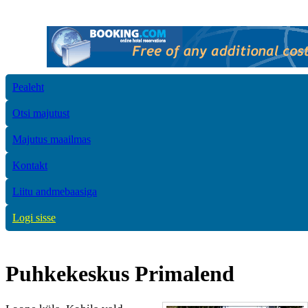
Pealeht
Otsi majutust
Majutus maailmas
Kontakt
Liitu andmebaasiga
Logi sisse
Puhkekeskus Primalend