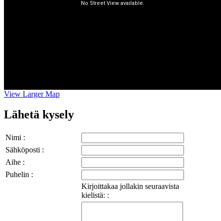
View Larger Map
Lähetä kysely
Nimi :
Sähköposti :
Aihe :
Puhelin :
Kirjoittakaa jollakin seuraavista
kielistä: :