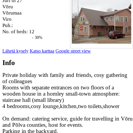
Jüri tn 27
Võru
Võrumaa
Viro
Puh.:
No. of beds: 12
- 30%
Lähetä kysely
Katso karttaa
Google street view
Info
Private holiday with family and friends, cosy gathering
of colleagues
Rooms with separate entrances on two floors of a
wooden house in a homley small-town atmosphere:
staircase hall (small library)
4 bedrooms,cosy lounge,kitchen,two toilets,shower
On demand: catering service, guide for travelling in Võru
and Põlva counties, host for events.
Parking in the backyard.