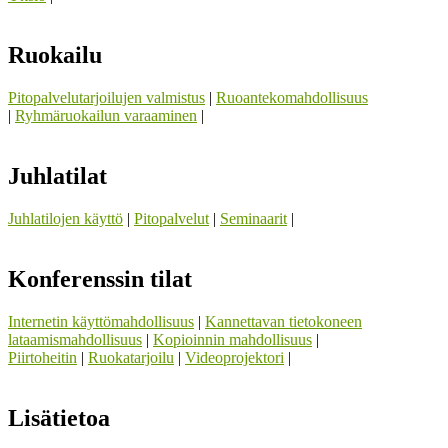
Ruokailu
Pitopalvelutarjoilujen valmistus
|
Ruoantekomahdollisuus
|
Ryhmäruokailun varaaminen
|
Juhlatilat
Juhlatilojen käyttö
|
Pitopalvelut
|
Seminaarit
|
Konferenssin tilat
Internetin käyttömahdollisuus
|
Kannettavan tietokoneen
lataamismahdollisuus
|
Kopioinnin mahdollisuus
|
Piirtoheitin
|
Ruokatarjoilu
|
Videoprojektori
|
Lisätietoa