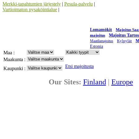
Merkki-tapahtumien järjestely
|
Pesula-palvelu
|
Vartioimaton pysaköintialue
|
Lomamökit
Majoitus Sa
majoitus
Majoitus Tartos
Kylpylät
M
Maatilamajoitus
Estonia
Maa :
Maakunta :
Etsi majoitusta
Kaupunki :
Our Sites:
Finland
|
Europe