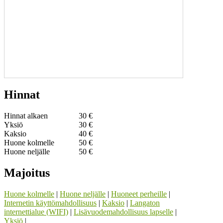
Hinnat
Hinnat alkaen
30 €
Yksiö
30 €
Kaksio
40 €
Huone kolmelle
50 €
Huone neljälle
50 €
Majoitus
Huone kolmelle
|
Huone neljälle
|
Huoneet perheille
|
Internetin käyttömahdollisuus
|
Kaksio
|
Langaton
internettialue (WIFI)
|
Lisävuodemahdollisuus lapselle
|
Yksiö
|