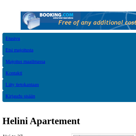
Etusivu
Etsi majoitusta
Majoitus maailmassa
Kontakti
Liity tietokantaan
Kirjaudu sisään
Helini Apartement