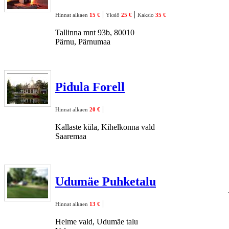
|
|
Hinnat alkaen
15 €
Yksiö
25 €
Kaksio
35 €
Tallinna mnt 93b, 80010
Pärnu, Pärnumaa
Pidula Forell
|
Hinnat alkaen
20 €
Kallaste küla, Kihelkonna vald
Saaremaa
Udumäe Puhketalu
|
Hinnat alkaen
13 €
Helme vald, Udumäe talu