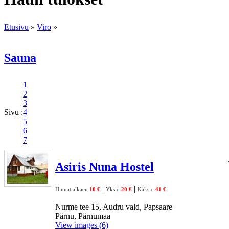
Etusivu
»
Viro
»
Sauna
1
2
3
Sivu :
4
5
6
7
Asiris Nuna Hostel
|
|
Hinnat alkaen
10 €
Yksiö
20 €
Kaksio
41 €
Nurme tee 15, Audru vald, Papsaare
Pärnu, Pärnumaa
View images (6)