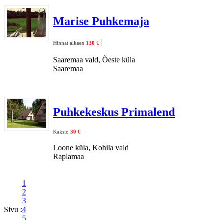
Marise Puhkemaja
|
Hinnat alkaen
130 €
Saaremaa vald, Õeste küla
Saaremaa
Puhkekeskus Primalend
Kaksio
30 €
Loone küla, Kohila vald
Raplamaa
1
2
3
Sivu :
4
5