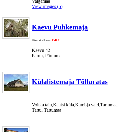
Valgamaa
View images (5)
Kaevu Puhkemaja
|
Hinnat alkaen
150 €
Kaevu 42
Pärnu, Pärnumaa
Külalistemaja Tõllaratas
Voitka talu,Kaatsi küla,Kambja vald,Tartumaa
Tartu, Tartumaa