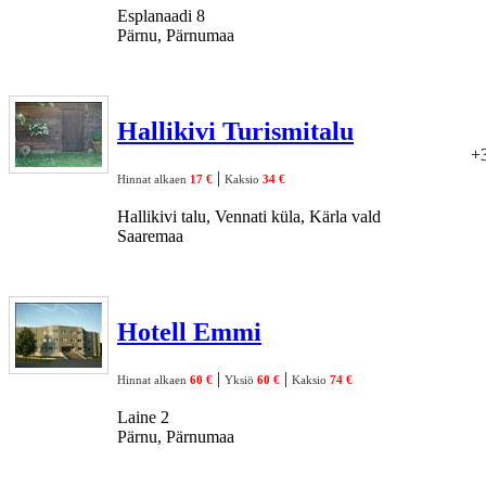
Esplanaadi 8
Pärnu, Pärnumaa
Hallikivi Turismitalu
+
|
Hinnat alkaen
17 €
Kaksio
34 €
Hallikivi talu, Vennati küla, Kärla vald
Saaremaa
Hotell Emmi
|
|
Hinnat alkaen
60 €
Yksiö
60 €
Kaksio
74 €
Laine 2
Pärnu, Pärnumaa