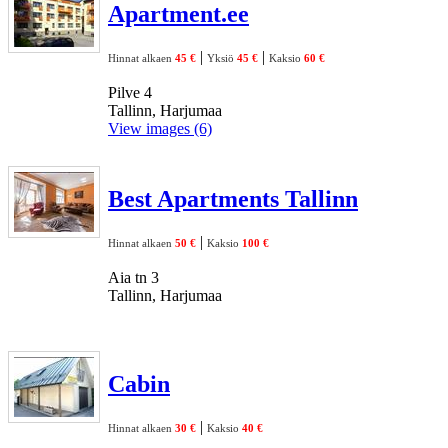
Apartment.ee
|
|
Hinnat alkaen
45 €
Yksiö
45 €
Kaksio
60 €
Pilve 4
Tallinn, Harjumaa
View images (6)
Best Apartments Tallinn
|
Hinnat alkaen
50 €
Kaksio
100 €
Aia tn 3
Tallinn, Harjumaa
Cabin
|
Hinnat alkaen
30 €
Kaksio
40 €