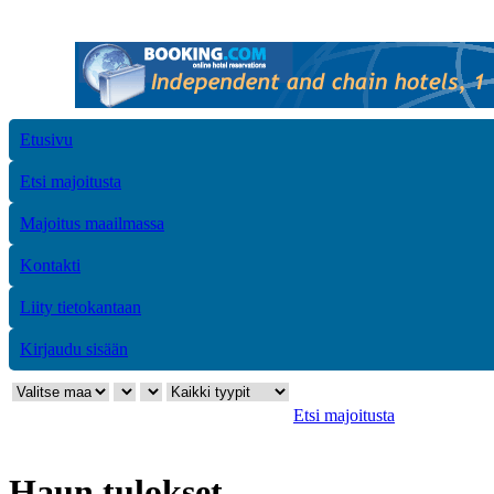
Etusivu
Etsi majoitusta
Majoitus maailmassa
Kontakti
Liity tietokantaan
Kirjaudu sisään
Etsi majoitusta
Haun tulokset