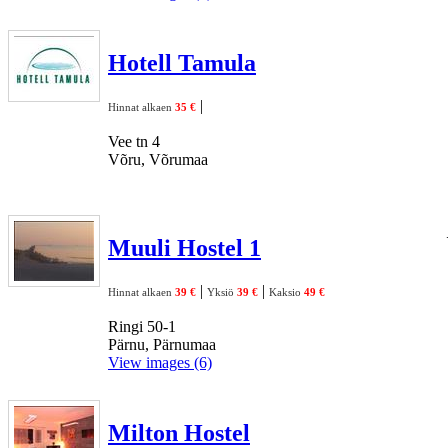
Hotell Tamula
|
Hinnat alkaen
35 €
Vee tn 4
Võru, Võrumaa
Muuli Hostel 1
|
|
Hinnat alkaen
39 €
Yksiö
39 €
Kaksio
49 €
Ringi 50-1
Pärnu, Pärnumaa
View images (6)
Milton Hostel