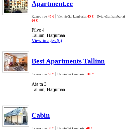
Apartment.ee
|
|
Kainos nuo
45 €
Vienviečiai kambariai
45 €
Dviviečiai kambariai
60 €
Pilve 4
Tallinn, Harjumaa
View images (6)
Best Apartments Tallinn
|
Kainos nuo
50 €
Dviviečiai kambariai
100 €
Aia tn 3
Tallinn, Harjumaa
Cabin
|
Kainos nuo
30 €
Dviviečiai kambariai
40 €