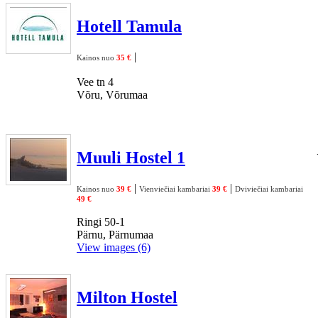
Hotell Tamula
|
Kainos nuo
35 €
Vee tn 4
Võru, Võrumaa
Muuli Hostel 1
|
|
Kainos nuo
39 €
Vienviečiai kambariai
39 €
Dviviečiai kambariai
49 €
Ringi 50-1
Pärnu, Pärnumaa
View images (6)
Milton Hostel