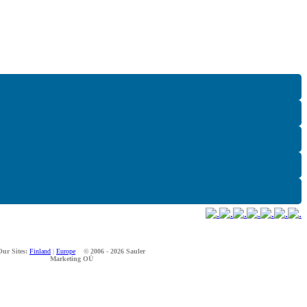
Our Sites:
Finland
|
Europe
© 2006 - 2026 Sauler
Marketing OÜ