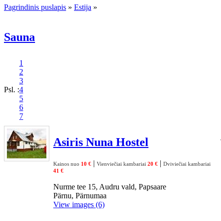
Pagrindinis puslapis
»
Estija
»
Sauna
1
2
3
Psl. :
4
5
6
7
Asiris Nuna Hostel
|
|
Kainos nuo
10 €
Vienviečiai kambariai
20 €
Dviviečiai kambariai
41 €
Nurme tee 15, Audru vald, Papsaare
Pärnu, Pärnumaa
View images (6)