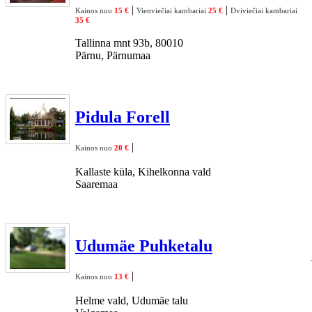
|
|
Kainos nuo
15 €
Vienviečiai kambariai
25 €
Dviviečiai kambariai
35 €
Tallinna mnt 93b, 80010
Pärnu, Pärnumaa
Pidula Forell
|
Kainos nuo
20 €
Kallaste küla, Kihelkonna vald
Saaremaa
Udumäe Puhketalu
|
Kainos nuo
13 €
Helme vald, Udumäe talu