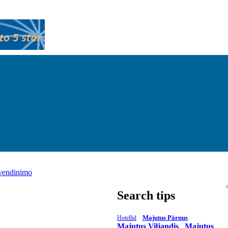
yvendinimo
Search tips
Majutus Pärnus
Hotellid
Majutus Viljandis
Majutus