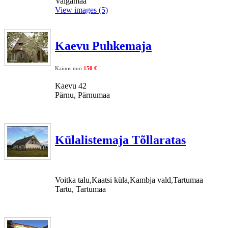
Valgamaa
View images (5)
Kaevu Puhkemaja
|
Kainos nuo
150 €
Kaevu 42
Pärnu, Pärnumaa
Külalistemaja Tõllaratas
Voitka talu,Kaatsi küla,Kambja vald,Tartumaa
Tartu, Tartumaa