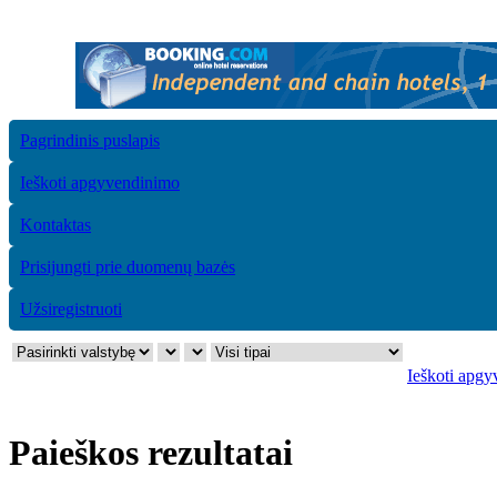
Pagrindinis puslapis
Ieškoti apgyvendinimo
Kontaktas
Prisijungti prie duomenų bazės
Užsiregistruoti
Ieškoti apg
Paieškos rezultatai