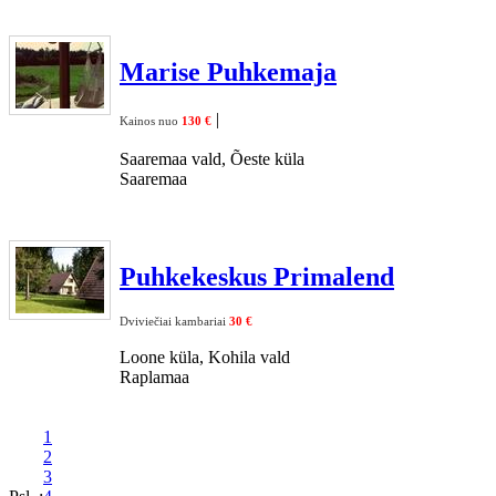
Marise Puhkemaja
|
Kainos nuo
130 €
Saaremaa vald, Õeste küla
Saaremaa
Puhkekeskus Primalend
Dviviečiai kambariai
30 €
Loone küla, Kohila vald
Raplamaa
1
2
3