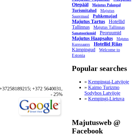
Otepääl
Majutus Palangal
Turismitalud
Majutus
Saaremaal
Puhkemajad
Majutus Tartus
Hotellid
Tallinnas
Majutus Tallinnas
Peoruumid
Sanatooriumid
Majutus Haapsalus
Majutus
Hotellid Riias
Kuressaares
Kämpingud
Welcome to
Estonia
Popular searches
»
Kempingai-Latvijoje
»
Kaimo Turizmo
+37258189215; +372 5640031,
Sodybos Latvijoje
- 25%
»
Kempingi-Lietuva
Majutusweb @
Facebook