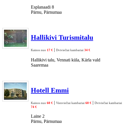
Esplanaadi 8
Pärnu, Pärnumaa
Hallikivi Turismitalu
|
Kainos nuo
17 €
Dviviečiai kambariai
34 €
Hallikivi talu, Vennati küla, Kärla vald
Saaremaa
Hotell Emmi
|
|
Kainos nuo
60 €
Vienviečiai kambariai
60 €
Dviviečiai kambariai
74 €
Laine 2
Pärnu, Pärnumaa