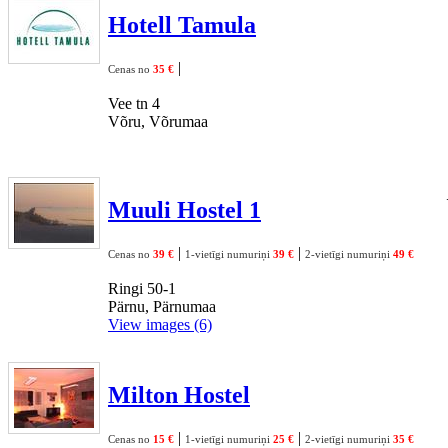
Hotell Tamula
|
Cenas no
35 €
Vee tn 4
Võru, Võrumaa
Muuli Hostel 1
|
|
Cenas no
39 €
1-vietīgi numuriņi
39 €
2-vietīgi numuriņi
49 €
Ringi 50-1
Pärnu, Pärnumaa
View images (6)
Milton Hostel
|
|
Cenas no
15 €
1-vietīgi numuriņi
25 €
2-vietīgi numuriņi
35 €