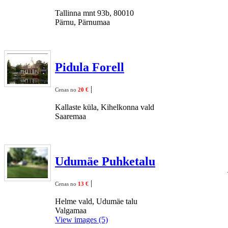
Tallinna mnt 93b, 80010
Pärnu, Pärnumaa
Pidula Forell
|
Cenas no
20 €
Kallaste küla, Kihelkonna vald
Saaremaa
Udumäe Puhketalu
|
Cenas no
13 €
Helme vald, Udumäe talu
Valgamaa
View images (5)