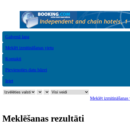
Galvenā lapa
Meklēt izmitināšanas vietu
Kontakti
Pievienoties datu bāzei
Ieiet
Meklēt izmitināšanas 
Meklēšanas rezultāti