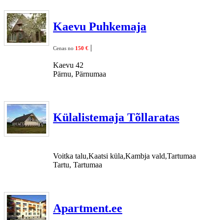
Kaevu Puhkemaja
|
Cenas no
150 €
Kaevu 42
Pärnu, Pärnumaa
Külalistemaja Tõllaratas
Voitka talu,Kaatsi küla,Kambja vald,Tartumaa
Tartu, Tartumaa
Apartment.ee