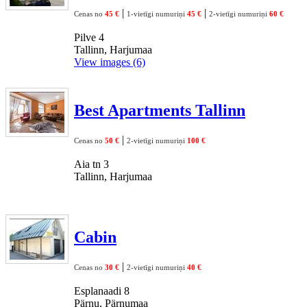
|
|
Cenas no
45 €
1-vietīgi numuriņi
45 €
2-vietīgi numuriņi
60 €
Pilve 4
Tallinn, Harjumaa
View images (6)
Best Apartments Tallinn
|
Cenas no
50 €
2-vietīgi numuriņi
100 €
Aia tn 3
Tallinn, Harjumaa
Cabin
|
Cenas no
30 €
2-vietīgi numuriņi
40 €
Esplanaadi 8
Pärnu, Pärnumaa