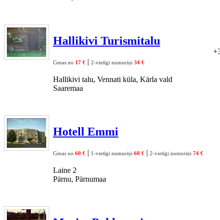
Hallikivi Turismitalu
+
|
Cenas no
17 €
2-vietīgi numuriņi
34 €
Hallikivi talu, Vennati küla, Kärla vald
Saaremaa
Hotell Emmi
|
|
Cenas no
60 €
1-vietīgi numuriņi
60 €
2-vietīgi numuriņi
74 €
Laine 2
Pärnu, Pärnumaa