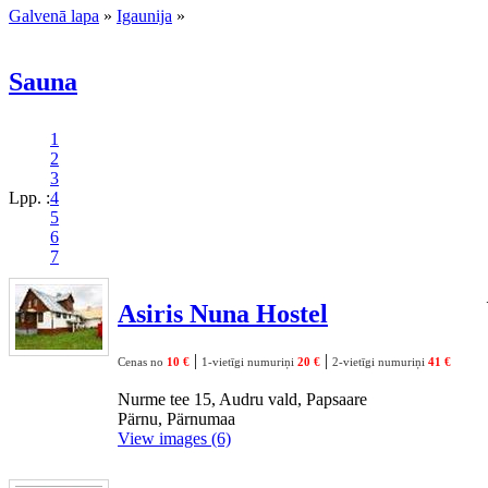
Galvenā lapa
»
Igaunija
»
Sauna
1
2
3
Lpp. :
4
5
6
7
Asiris Nuna Hostel
|
|
Cenas no
10 €
1-vietīgi numuriņi
20 €
2-vietīgi numuriņi
41 €
Nurme tee 15, Audru vald, Papsaare
Pärnu, Pärnumaa
View images (6)