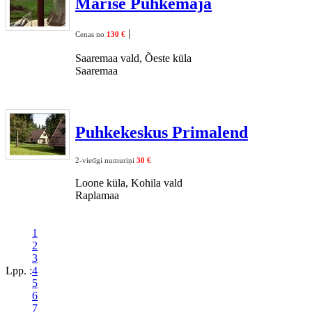
Marise Puhkemaja
|
Cenas no
130 €
Saaremaa vald, Õeste küla
Saaremaa
Puhkekeskus Primalend
2-vietīgi numuriņi
30 €
Loone küla, Kohila vald
Raplamaa
1
2
3
Lpp. :
4
5
6
7