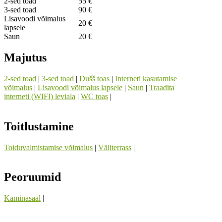
2-sed toad
55 €
3-sed toad
90 €
Lisavoodi võimalus
20 €
lapsele
Saun
20 €
Majutus
2-sed toad
|
3-sed toad
|
Dušš toas
|
Interneti kasutamise
võimalus
|
Lisavoodi võimalus lapsele
|
Saun
|
Traadita
interneti (WIFI) leviala
|
WC toas
|
Toitlustamine
Toiduvalmistamise võimalus
|
Väliterrass
|
Peoruumid
Kaminasaal
|