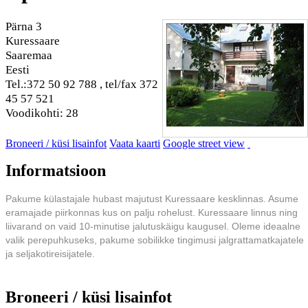
Pärna 3
Kuressaare
Saaremaa
Eesti
Tel.:372 50 92 788 , tel/fax 372
45 57 521
Voodikohti: 28
Broneeri / küsi lisainfot
Vaata kaarti
Google street view
Informatsioon
Pakume külastajale hubast majutust Kuressaare kesklinnas. Asume
eramajade piirkonnas kus on palju rohelust. Kuressaare linnus ning
liivarand on vaid 10-minutise jalutuskäigu kaugusel. Oleme ideaalne
valik perepuhkuseks, pakume sobilikke tingimusi jalgrattamatkajatele
ja seljakotireisijatele.
Broneeri / küsi lisainfot