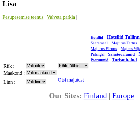
Lisa
Pesupesemise teenus
|
Valveta parkla
|
Hotellid Tallinn
Hotellid
Saaremaal
Majutus Tartus
Majutus Pärnus
Majutus Vilj
Sanatooriumid
Palangal
Turismitalud
Peoruumid
Riik :
Maakond :
Otsi majutust
Linn :
Our Sites:
Finland
|
Europe