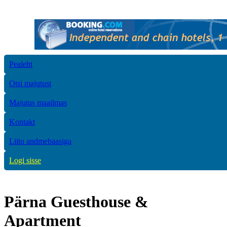
Pealeht
Otsi majutust
Majutus maailmas
Kontakt
Liitu andmebaasiga
Logi sisse
Pärna Guesthouse &
Apartment