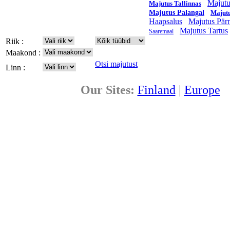
Majutu
Majutus Tallinnas
Majutus Palangal
Majutu
Haapsalus
Majutus Pär
Majutus Tartus
Saaremaal
Riik :
Maakond :
Otsi majutust
Linn :
Our Sites:
Finland
|
Europe