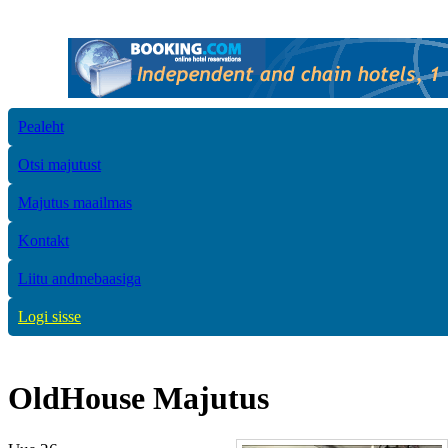
Pealeht
Otsi majutust
Majutus maailmas
Kontakt
Liitu andmebaasiga
Logi sisse
OldHouse Majutus