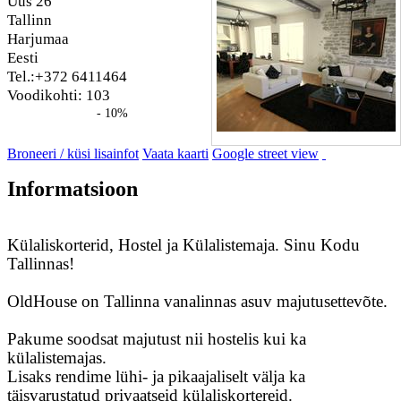
Uus 26
Tallinn
Harjumaa
Eesti
Tel.:+372 6411464
Voodikohti: 103
- 10%
Broneeri / küsi lisainfot
Vaata kaarti
Google street view
Informatsioon
Külaliskorterid, Hostel ja Külalistemaja. Sinu Kodu
Tallinnas!
OldHouse on Tallinna vanalinnas asuv majutusettevõte.
Pakume soodsat majutust nii hostelis kui ka
külalistemajas.
Lisaks rendime lühi- ja pikaajaliselt välja ka
täisvarustatud privaatseid külaliskortereid.