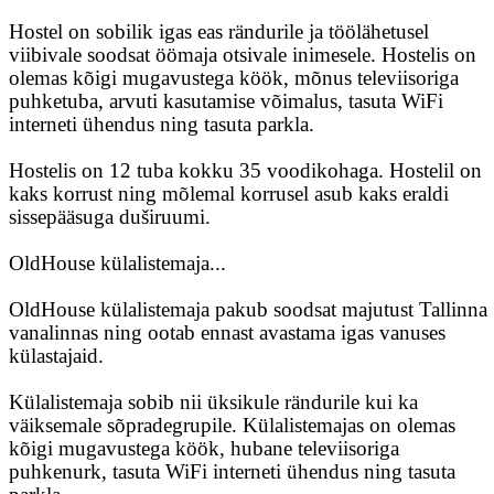
Hostel on sobilik igas eas rändurile ja töölähetusel
viibivale soodsat öömaja otsivale inimesele. Hostelis on
olemas kõigi mugavustega köök, mõnus televiisoriga
puhketuba, arvuti kasutamise võimalus, tasuta WiFi
interneti ühendus ning tasuta parkla.
Hostelis on 12 tuba kokku 35 voodikohaga. Hostelil on
kaks korrust ning mõlemal korrusel asub kaks eraldi
sissepääsuga duširuumi.
OldHouse külalistemaja...
OldHouse külalistemaja pakub soodsat majutust Tallinna
vanalinnas ning ootab ennast avastama igas vanuses
külastajaid.
Külalistemaja sobib nii üksikule rändurile kui ka
väiksemale sõpradegrupile. Külalistemajas on olemas
kõigi mugavustega köök, hubane televiisoriga
puhkenurk, tasuta WiFi interneti ühendus ning tasuta