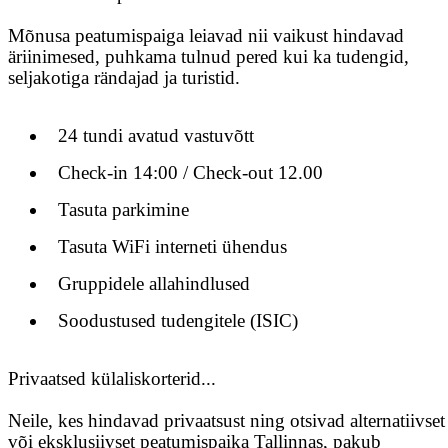
Mõnusa peatumispaiga leiavad nii vaikust hindavad
äriinimesed, puhkama tulnud pered kui ka tudengid,
seljakotiga rändajad ja turistid.
24 tundi avatud vastuvõtt
Check-in 14:00 / Check-out 12.00
Tasuta parkimine
Tasuta WiFi interneti ühendus
Gruppidele allahindlused
Soodustused tudengitele (ISIC)
Privaatsed külaliskorterid...
Neile, kes hindavad privaatsust ning otsivad alternatiivset
või eksklusiivset peatumispaika Tallinnas, pakub