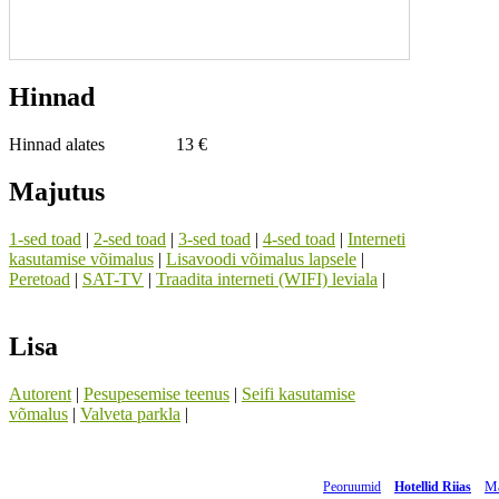
Hinnad
Hinnad alates
13 €
Majutus
1-sed toad
|
2-sed toad
|
3-sed toad
|
4-sed toad
|
Interneti
kasutamise võimalus
|
Lisavoodi võimalus lapsele
|
Peretoad
|
SAT-TV
|
Traadita interneti (WIFI) leviala
|
Lisa
Autorent
|
Pesupesemise teenus
|
Seifi kasutamise
võmalus
|
Valveta parkla
|
Ma
Peoruumid
Hotellid Riias