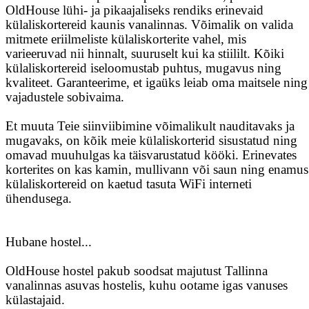
OldHouse lühi- ja pikaajaliseks rendiks erinevaid
külaliskortereid kaunis vanalinnas. Võimalik on valida
mitmete eriilmeliste külaliskorterite vahel, mis
varieeruvad nii hinnalt, suuruselt kui ka stiililt. Kõiki
külaliskortereid iseloomustab puhtus, mugavus ning
kvaliteet. Garanteerime, et igaüks leiab oma maitsele ning
vajadustele sobivaima.
Et muuta Teie siinviibimine võimalikult nauditavaks ja
mugavaks, on kõik meie külaliskorterid sisustatud ning
omavad muuhulgas ka täisvarustatud kööki. Erinevates
korterites on kas kamin, mullivann või saun ning enamus
külaliskortereid on kaetud tasuta WiFi interneti
ühendusega.
Hubane hostel...
OldHouse hostel pakub soodsat majutust Tallinna
vanalinnas asuvas hostelis, kuhu ootame igas vanuses
külastajaid.