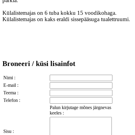
parkla.
Külalistemajas on 6 tuba kokku 15 voodikohaga.
Külalistemajas on kaks eraldi sissepääsuga tualettruumi.
Broneeri / küsi lisainfot
Nimi :
E-mail :
Teema :
Telefon :
Palun kirjutage mõnes järgnevas
keeles :
Sisu :