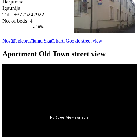
Harjumaa
Igaunija
Tālr.:+3725242922
No. of beds: 4
- 10%
Nosūtīt pieprasījumu
Skatīt karti
Google street view
Apartment Old Town street view