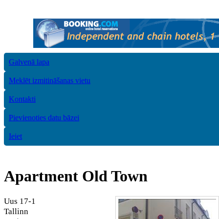
Galvenā lapa
Meklēt izmitināšanas vietu
Kontakti
Pievienoties datu bāzei
Ieiet
Apartment Old Town
Uus 17-1
Tallinn