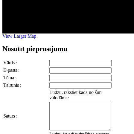
View Larger Map
Nosūtīt pieprasījumu
Vārds :
E-pasts :
Tēma :
Tālrunis :
Lūdzu, rakstiet kādā no šīm
valodām: :
Saturs :