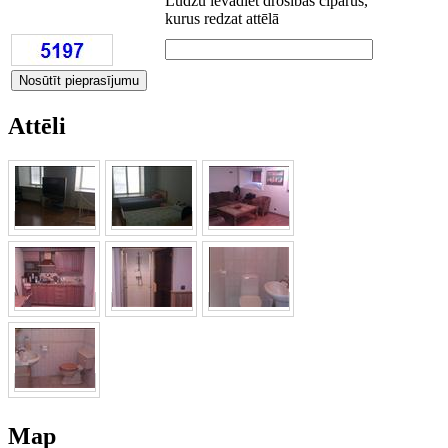
Lūdzu ievadiet drošības ciparus,
kurus redzat attēlā
Attēli
Map