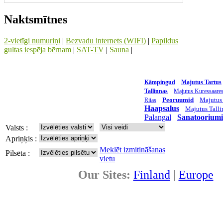
Naktsmītnes
2-vietīgi numuriņi
|
Bezvadu internets (WIFI)
|
Papildus
gultas iespēja bērnam
|
SAT-TV
|
Sauna
|
Kämpingud
Majutus Tartus
Tallinnas
Majutus Kuressaare
Peoruumid
Majutus
Riias
Haapsalus
Majutus Talli
Palangal
Sanatoorium
Valsts :
Apriņķis :
Meklēt izmitināšanas
Pilsēta :
vietu
Our Sites:
Finland
|
Europe