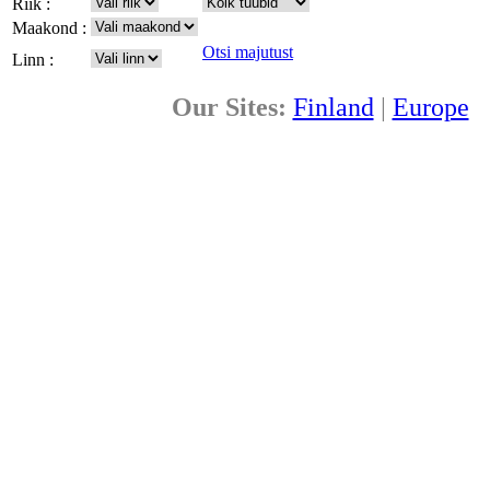
Riik :
Maakond :
Otsi majutust
Linn :
Our Sites:
Finland
|
Europe