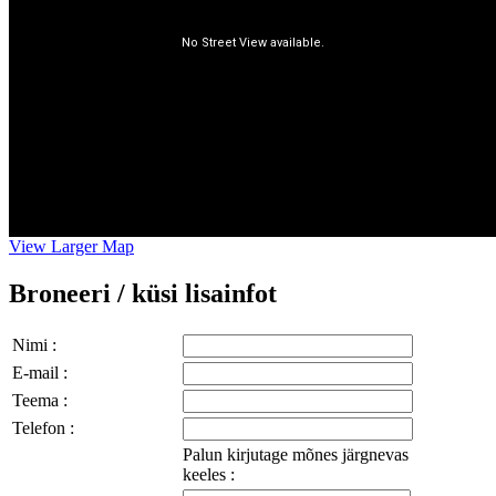
View Larger Map
Broneeri / küsi lisainfot
Nimi :
E-mail :
Teema :
Telefon :
Palun kirjutage mõnes järgnevas
keeles :