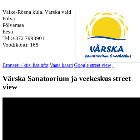
Väike-Rõsna küla, Värska vald
Põlva
Põlvamaa
Eesti
Tel.:+372 7993901
Voodikohti: 165
Broneeri / küsi lisainfot
Vaata kaarti
Google street view
Värska Sanatoorium ja veekeskus street
view