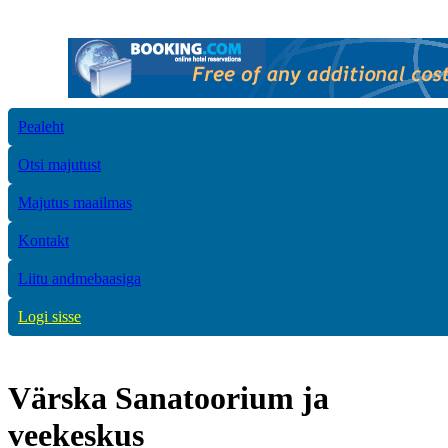
Pealeht
Otsi majutust
Majutus maailmas
Kontakt
Liitu andmebaasiga
Logi sisse
Värska Sanatoorium ja
veekeskus