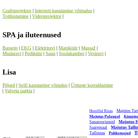
Grafoprojektor
|
Interneti kasutamise võimalus
|
Toitlustamine
|
Videoprojektor
|
SPA ja iluteenused
Bassein
|
EKG
|
Elektriravi
|
Maniküür
|
Massaž
|
Mudaravi
|
Pediküür
|
Saun
|
Soolakamber
|
Vesiravi
|
Lisa
Piljard
|
Seifi kasutamise võmalus
|
Ürituste korraldamine
|
Valveta parkla
|
Hotellid Riias
Majutus Tar
Majutus Palangal
Kämpin
Sanatooriumid
Majutus H
Saaremaal
Majutus Talli
T
Tallinnas
Puhkemajad