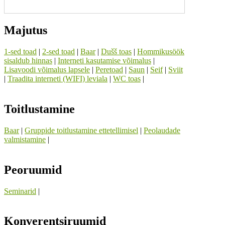
Majutus
1-sed toad
|
2-sed toad
|
Baar
|
Dušš toas
|
Hommikusöök
sisaldub hinnas
|
Interneti kasutamise võimalus
|
Lisavoodi võimalus lapsele
|
Peretoad
|
Saun
|
Seif
|
Sviit
|
Traadita interneti (WIFI) leviala
|
WC toas
|
Toitlustamine
Baar
|
Gruppide toitlustamine ettetellimisel
|
Peolaudade
valmistamine
|
Peoruumid
Seminarid
|
Konverentsiruumid