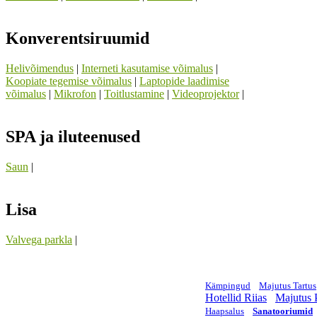
Konverentsiruumid
Helivõimendus
|
Interneti kasutamise võimalus
|
Koopiate tegemise võimalus
|
Laptopide laadimise
võimalus
|
Mikrofon
|
Toitlustamine
|
Videoprojektor
|
SPA ja iluteenused
Saun
|
Lisa
Valvega parkla
|
Kämpingud
Majutus Tartus
Hotellid Riias
Majutus 
Haapsalus
Sanatooriumid