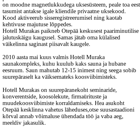
on moodne magnetlukkudega uksesüsteem, peale toa eest
tasumist antakse igale kliendile privaatne uksekood.
Kood aktiveerub sisseregistreerumisel ning kaotab
kehtivuse majutuse lõppedes.
Hotell Murakas paikneb Otepää keskusest paariminutilise
jalutuskäigu kaugusel. Samas jätab oma külalised
väikelinna saginast piisavalt kaugele.
2010 aasta mai kuus valmis Hotell Muraka
saunakompleks, kuhu kuulub kaks sauna ja hubane
eesruum. Saun mahutab 12-15 inimest ning seega sobib
suurepäraselt ka väiksemateks koosviibimisteks.
Hotell Murakas on suurepäranekoht seminaride,
konverentside, koosolekute, firmaürituste ja
muudekoosviibimiste korraldamiseks. Hea asukoht
Otepää kesklinna vahetus läheduses,otse suusastaadioni
kõrval annab võimaluse ühendada töö ja vaba aeg,
meeldiv jakasulik.