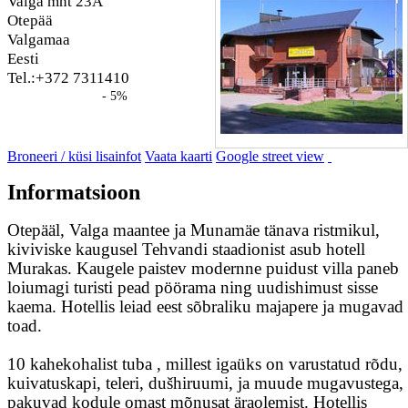
Valga mnt 23A
Otepää
Valgamaa
Eesti
Tel.:+372 7311410
- 5%
Broneeri / küsi lisainfot
Vaata kaarti
Google street view
Informatsioon
Otepääl, Valga maantee ja Munamäe tänava ristmikul,
kiviviske kaugusel Tehvandi staadionist asub hotell
Murakas. Kaugele paistev modernne puidust villa paneb
loiumagi turisti pead pöörama ning uudishimust sisse
kaema. Hotellis leiad eest sõbraliku majapere ja mugavad
toad.
10 kahekohalist tuba , millest igaüks on varustatud rõdu,
kuivatuskapi, teleri, dušhiruumi, ja muude mugavustega,
pakuvad kodule omast mõnusat äraolemist. Hotellis