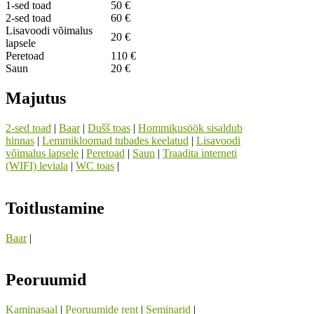
1-sed toad
50 €
2-sed toad
60 €
Lisavoodi võimalus
20 €
lapsele
Peretoad
110 €
Saun
20 €
Majutus
2-sed toad
|
Baar
|
Dušš toas
|
Hommikusöök sisaldub
hinnas
|
Lemmikloomad tubades keelatud
|
Lisavoodi
võimalus lapsele
|
Peretoad
|
Saun
|
Traadita interneti
(WIFI) leviala
|
WC toas
|
Toitlustamine
Baar
|
Peoruumid
Kaminasaal
|
Peoruumide rent
|
Seminarid
|