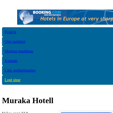
Pealeht
Otsi majutust
Majutus maailmas
Kontakt
Liitu andmebaasiga
Logi sisse
Muraka Hotell