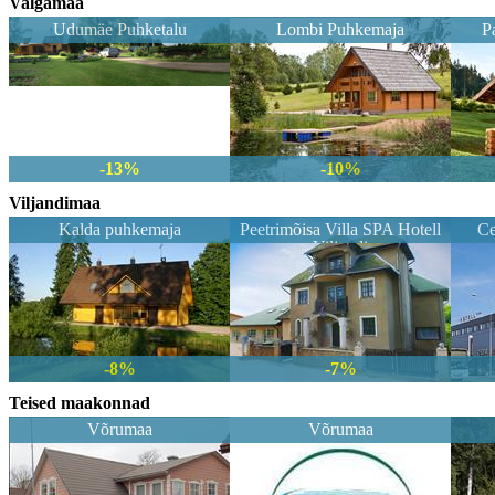
Valgamaa
Udumäe Puhketalu
Lombi Puhkemaja
P
-13%
-10%
Viljandimaa
Kalda puhkemaja
Peetrimõisa Villa SPA Hotell
Ce
Viljandi
-8%
-7%
Teised maakonnad
Võrumaa
Võrumaa