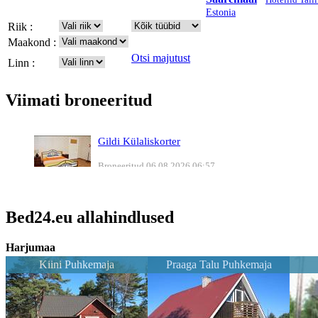
Estonia
Riik :
Maakond :
Otsi majutust
Linn :
Viimati broneeritud
Gildi Külaliskorter
Broneeritud 06.08.2026 06:57
Essi Turismitalu
Broneeritud 05.08.2026 08:08
Bed24.eu allahindlused
Valli Külaliskorter
Harjumaa
Broneeritud 05.08.2026 08:06
Kiini Puhkemaja
Praaga Talu Puhkemaja
Valli Külaliskorter
Broneeritud 05.08.2026 08:06
Uno Vaiti turismitalu