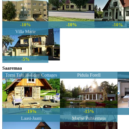
Broneeritud 25.07.2026 16:38
-10%
-10%
-10%
Villa Marie
-5%
Saaremaa
Torni Talu Holiday Cottages
Pidula Forell
-19%
-15%
Laasi-Jaani
Marise Puhkemaja