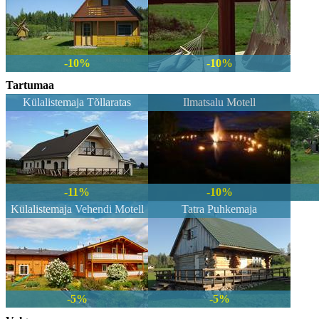
-10%
-10%
Tartumaa
Külalistemaja Tõllaratas
Ilmatsalu Motell
-11%
-10%
Külalistemaja Vehendi Motell
Tatra Puhkemaja
-5%
-5%