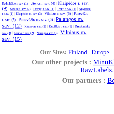
Klaipėdos r. sav.
|
|
Utenos r. sav. (4)
Radviliškio r. sav. (1)
(9)
|
|
|
|
Šiaulių r. sav. (2)
Lazdijų r. sav. (1)
Trakų r. sav. (1)
Anykščių
|
|
|
Vilniaus r. sav. (5)
Panevėžio
r. sav. (1)
Klaipėdos m. sav. (3)
Palangos m.
|
Panevėžio m. sav. (6)
|
r. sav. (5)
sav. (12)
|
|
|
Kauno m. sav. (2)
Kupiškio r. sav. (1)
Druskininkų
Vilniaus m.
|
|
|
sav. (3)
Kauno r. sav. (2)
Neringos sav. (3)
sav. (15)
Our Sites:
Finland
|
Europe
Our other projects :
MinuKl
RawLabels.
Our partners :
B