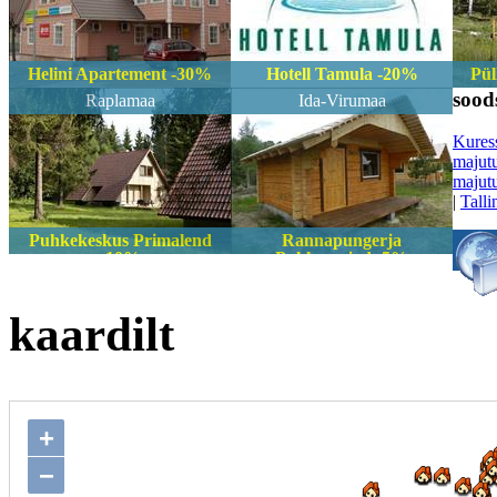
Helini Apartement -30%
Hotell Tamula -20%
Pül
sood
Raplamaa
Ida-Virumaa
Kures
majut
majut
|
Talli
Puhkekeskus Primalend
Rannapungerja
-10%
Puhkemajad -5%
kaardilt