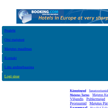
Pealeht
Otsi majutust
Majutus maailmas
Kontakt
Liitu andmebaasiga
Logi sisse
Kämpingud
Sanatooriumi
Majutus Ku
Majutus Tartus
Viljandis
Puhkemajad
Peoruumid
Majutus Pär
Saaremaal
Hotellid Tall