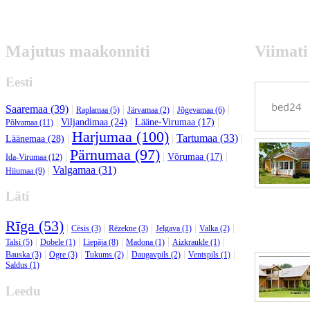
Majutus maakonniti
Viimati
Eesti
Saaremaa (39)
|
|
|
|
Raplamaa (5)
Järvamaa (2)
Jõgevamaa (6)
|
|
|
Viljandimaa (24)
Lääne-Virumaa (17)
Põlvamaa (11)
Harjumaa (100)
|
|
Tartumaa (33)
|
Läänemaa (28)
Pärnumaa (97)
|
|
|
Võrumaa (17)
Ida-Virumaa (12)
|
Valgamaa (31)
Hiiumaa (9)
Läti
Rīga (53)
|
|
|
|
|
Cēsis (3)
Rēzekne (3)
Jelgava (1)
Valka (2)
|
|
|
|
|
Talsi (5)
Dobele (1)
Liepāja (8)
Madona (1)
Aizkraukle (1)
|
|
|
|
|
Bauska (3)
Ogre (3)
Tukums (2)
Daugavpils (2)
Ventspils (1)
Saldus (1)
Leedu