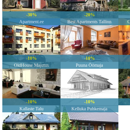
Broneeritud 05.08.2026 08:04
-30%
-20%
Draakoni Hotell
Apartment.ee
Best Apartments Tallinn
C
Broneeritud 04.08.2026 19:17
Tuule Villa
Broneeritud 04.08.2026 17:50
Ovelia
-10%
-10%
Broneeritud 04.08.2026 17:46
OldHouse Majutus
Puuna Öömaja
Pärna Guesthouse & Apartment
Broneeritud 04.08.2026 17:45
Tõnise Talu Puhkemajad
Broneeritud 04.08.2026 17:38
-10%
-10%
Tõnise Talu Puhkemajad
Kallaste Talu
Kelluka Puhkemaja
Broneeritud 04.08.2026 17:38
Tõnise Talu Puhkemajad
Broneeritud 04.08.2026 17:38