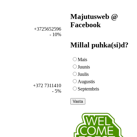
Majutusweb @
Facebook
+3725652596
- 10%
Millal puhka(si)d?
Mais
Juunis
Juulis
Augustis
+372 7311410
Septembris
- 5%