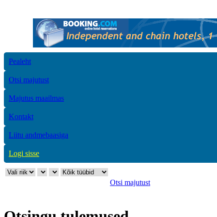
Pealeht
Otsi majutust
Majutus maailmas
Kontakt
Liitu andmebaasiga
Logi sisse
Otsi majutust
Otsingu tulemused