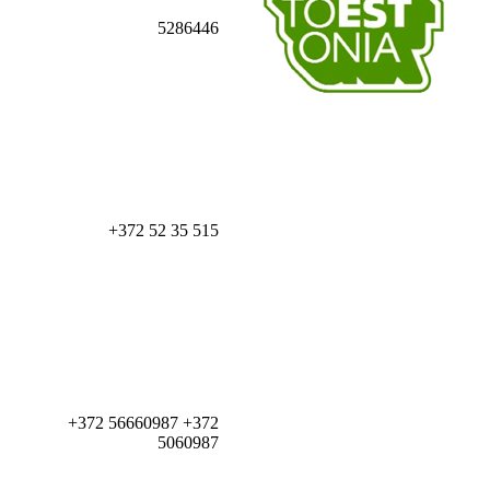
5286446
+372 52 35 515
+372 56660987 +372
5060987