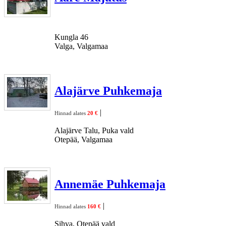
Kungla 46
Valga, Valgamaa
Alajärve Puhkemaja
|
Hinnad alates
20 €
Alajärve Talu, Puka vald
Otepää, Valgamaa
Annemäe Puhkemaja
|
Hinnad alates
160 €
Sihva, Otepää vald