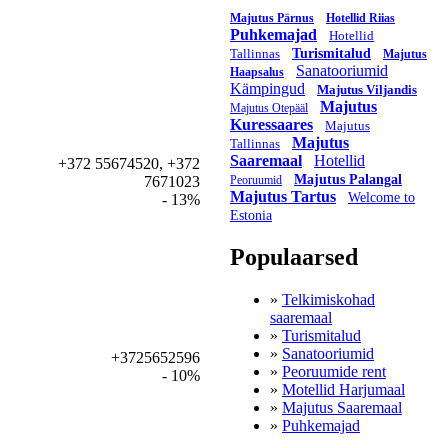
Majutus Pärnus
Hotellid Riias
Puhkemajad
Hotellid
Tallinnas
Turismitalud
Majutus
Sanatooriumid
Haapsalus
Kämpingud
Majutus Viljandis
Majutus
Majutus Otepääl
Kuressaares
Majutus
Majutus
Tallinnas
Saaremaal
Hotellid
+372 55674520, +372
Majutus Palangal
Peoruumid
7671023
Majutus Tartus
Welcome to
- 13%
Estonia
Populaarsed
»
Telkimiskohad
saaremaal
»
Turismitalud
»
Sanatooriumid
+3725652596
»
Peoruumide rent
- 10%
»
Motellid Harjumaal
»
Majutus Saaremaal
»
Puhkemajad