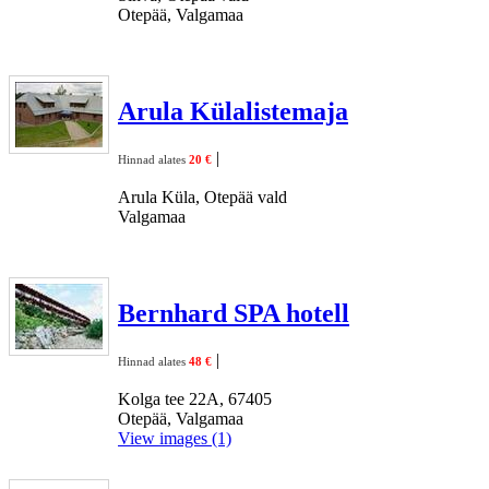
Otepää, Valgamaa
Arula Külalistemaja
|
Hinnad alates
20 €
Arula Küla, Otepää vald
Valgamaa
Bernhard SPA hotell
|
Hinnad alates
48 €
Kolga tee 22A, 67405
Otepää, Valgamaa
View images (1)