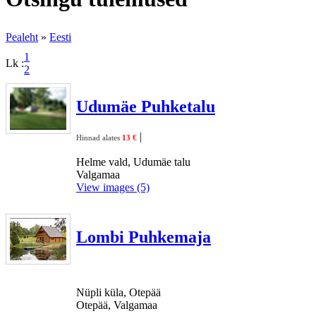
Pealeht
»
Eesti
1
Lk :
2
Udumäe Puhketalu
|
Hinnad alates
13 €
Helme vald, Udumäe talu
Valgamaa
View images (5)
Lombi Puhkemaja
Nüpli küla, Otepää
Otepää, Valgamaa