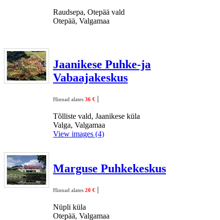
Raudsepa, Otepää vald
Otepää, Valgamaa
Jaanikese Puhke-ja
Vabaajakeskus
|
Hinnad alates
36 €
Tõlliste vald, Jaanikese küla
Valga, Valgamaa
View images (4)
Marguse Puhkekeskus
|
Hinnad alates
20 €
Nüpli küla
Otepää, Valgamaa