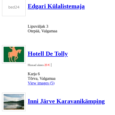
Edgari Külalistemaja
Lipuväljak 3
Otepää, Valgamaa
Hotell De Tolly
|
Hinnad alates
23 €
Karja 6
Tõrva, Valgamaa
View images (5)
Inni Järve Karavanikämping