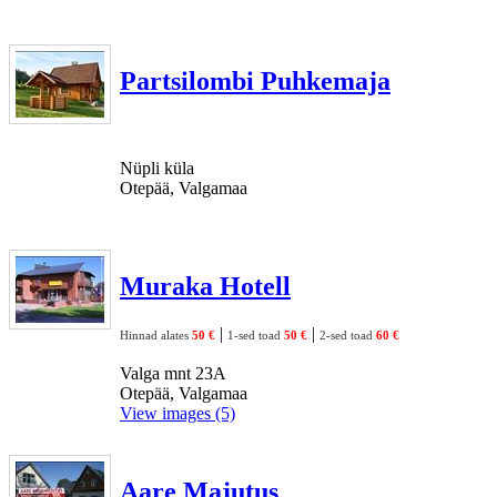
Partsilombi Puhkemaja
Nüpli küla
Otepää, Valgamaa
Muraka Hotell
|
|
Hinnad alates
50 €
1-sed toad
50 €
2-sed toad
60 €
Valga mnt 23A
Otepää, Valgamaa
View images (5)
Aare Majutus