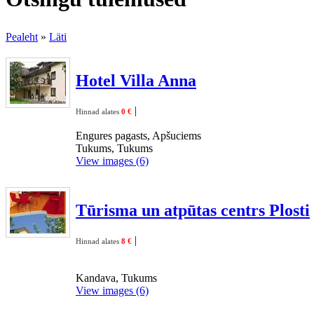
Pealeht
»
Läti
Hotel Villa Anna
|
Hinnad alates
0 €
Engures pagasts, Apšuciems
Tukums, Tukums
View images (6)
Tūrisma un atpūtas centrs Plosti
|
Hinnad alates
8 €
Kandava, Tukums
View images (6)