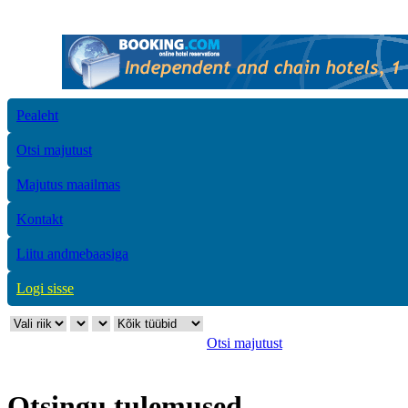
Pealeht
Otsi majutust
Majutus maailmas
Kontakt
Liitu andmebaasiga
Logi sisse
Otsi majutust
Otsingu tulemused