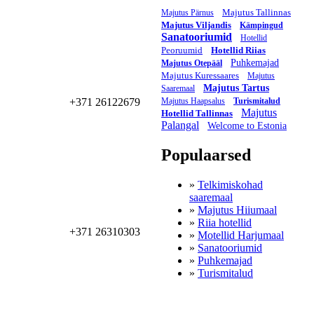
Majutus Tallinnas
Majutus Pärnus
Majutus Viljandis
Kämpingud
Sanatooriumid
Hotellid
Peoruumid
Hotellid Riias
Puhkemajad
Majutus Otepääl
Majutus Kuressaares
Majutus
Majutus Tartus
Saaremaal
Majutus Haapsalus
Turismitalud
+371 26122679
Majutus
Hotellid Tallinnas
Palangal
Welcome to Estonia
Populaarsed
»
Telkimiskohad
saaremaal
»
Majutus Hiiumaal
»
Riia hotellid
+371 26310303
»
Motellid Harjumaal
»
Sanatooriumid
»
Puhkemajad
»
Turismitalud