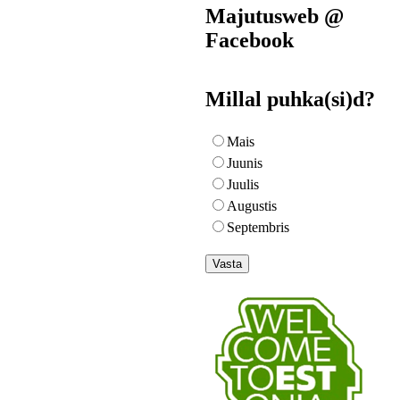
Majutusweb @
Facebook
Millal puhka(si)d?
Mais
Juunis
Juulis
Augustis
Septembris