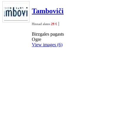
Tamboviči
|
Hinnad alates
29 €
Birzgales pagasts
Ogre
View images (6)