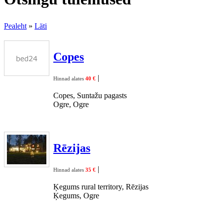
Pealeht
»
Läti
Copes
|
Hinnad alates
40 €
Copes, Suntažu pagasts
Ogre, Ogre
Rēzijas
|
Hinnad alates
35 €
Ķegums rural territory, Rēzijas
Ķegums, Ogre