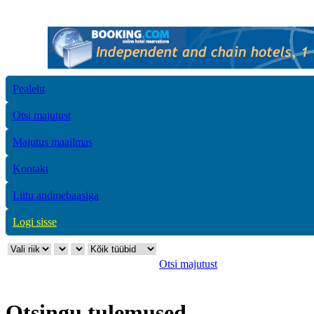
Pealeht
Otsi majutust
Majutus maailmas
Kontakt
Liitu andmebaasiga
Logi sisse
Otsi majutust
Otsingu tulemused