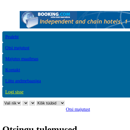
Pealeht
Otsi majutust
Majutus maailmas
Kontakt
Liitu andmebaasiga
Logi sisse
Otsi majutust
Otsingu tulemused