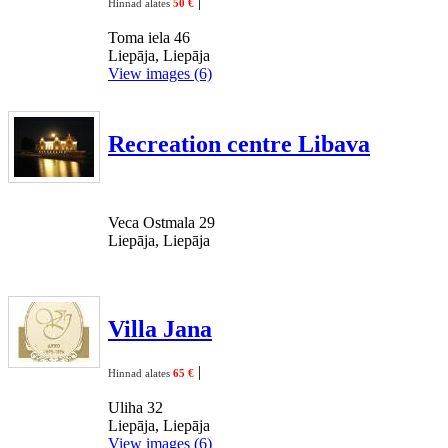
|
Hinnad alates
50 €
Toma iela 46
Liepāja, Liepāja
View images (6)
Recreation centre Libava
Veca Ostmala 29
Liepāja, Liepāja
Villa Jana
|
Hinnad alates
65 €
Uliha 32
Liepāja, Liepāja
View images (6)