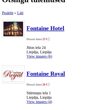
Pealeht
»
Läti
Fontaine Hotel
|
Hinnad alates
25 €
Jūras iela 24
Liepāja, Liepāja
View images (6)
Fontaine Royal
|
Hinnad alates
26 €
Stūrmaņu iela 1
Liepāja, Liepāja
View images (4)