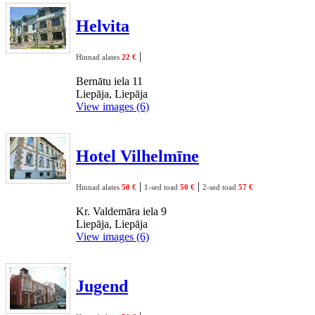
Helvita
|
Hinnad alates
22 €
Bernātu iela 11
Liepāja, Liepāja
View images (6)
Hotel Vilhelmīne
|
|
Hinnad alates
50 €
1-sed toad
50 €
2-sed toad
57 €
Kr. Valdemāra iela 9
Liepāja, Liepāja
View images (6)
Jugend