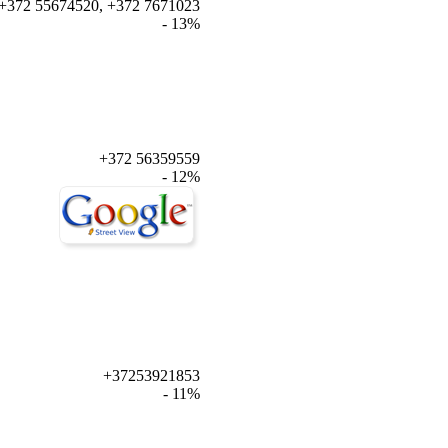
+372 55674520, +372 7671023
- 13%
+372 56359559
- 12%
+37253921853
- 11%