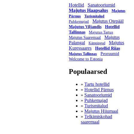
Hotellid
Sanatooriumid
Majutus Haapsalus
Majutus
Pärnus
Turismitalud
Majutus Otepääl
Puhkemajad
Majutus Viljandis
Hotellid
Tallinnas
Majutus Tartus
Majutus
Majutus Saaremaal
Palangal
Majutus
Kämpingud
Kuressaares
Hotellid Riias
Peoruumid
Majutus Tallinnas
Welcome to Estonia
Populaarsed
»
Tartu hotellid
»
Hotellid Pärnus
»
Sanatooriumid
»
Puhkemajad
»
Turismitalud
»
Majutus Hiiumaal
»
Telkimiskohad
saaremaal