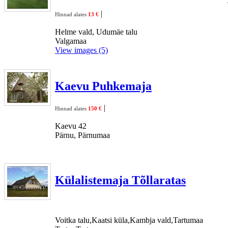
|
Hinnad alates
13 €
Helme vald, Udumäe talu
Valgamaa
View images (5)
Kaevu Puhkemaja
|
Hinnad alates
150 €
Kaevu 42
Pärnu, Pärnumaa
Külalistemaja Tõllaratas
Voitka talu,Kaatsi küla,Kambja vald,Tartumaa