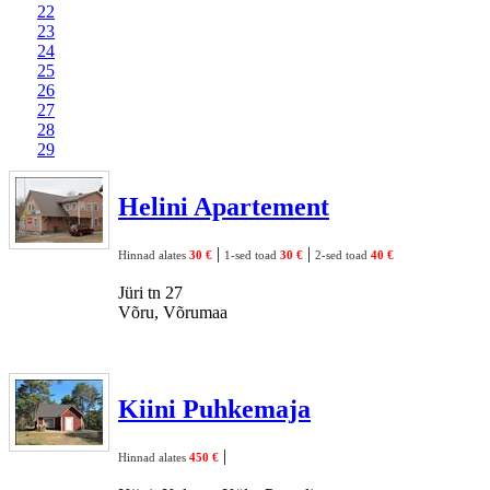
22
23
24
25
26
27
28
29
Helini Apartement
|
|
Hinnad alates
30 €
1-sed toad
30 €
2-sed toad
40 €
Jüri tn 27
Võru, Võrumaa
Kiini Puhkemaja
|
Hinnad alates
450 €