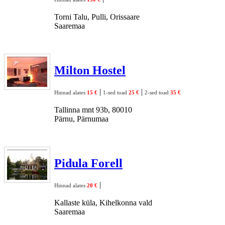
Torni Talu, Pulli, Orissaare
Saaremaa
Milton Hostel
|
|
Hinnad alates
15 €
1-sed toad
25 €
2-sed toad
35 €
Tallinna mnt 93b, 80010
Pärnu, Pärnumaa
Pidula Forell
|
Hinnad alates
20 €
Kallaste küla, Kihelkonna vald
Saaremaa