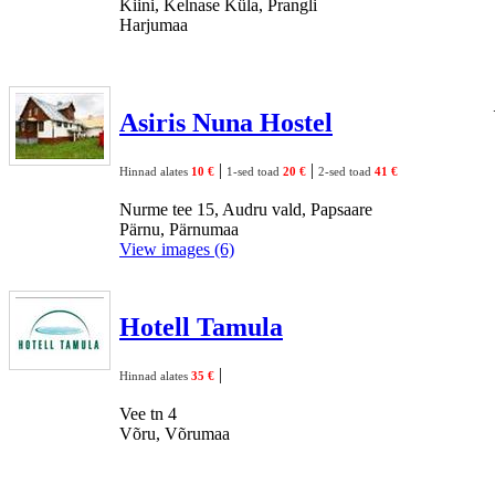
Kiini, Kelnase Küla, Prangli
Harjumaa
Asiris Nuna Hostel
|
|
Hinnad alates
10 €
1-sed toad
20 €
2-sed toad
41 €
Nurme tee 15, Audru vald, Papsaare
Pärnu, Pärnumaa
View images (6)
Hotell Tamula
|
Hinnad alates
35 €
Vee tn 4
Võru, Võrumaa