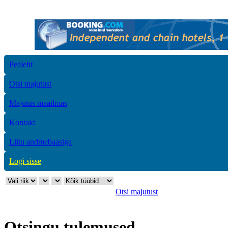
Pealeht
Otsi majutust
Majutus maailmas
Kontakt
Liitu andmebaasiga
Logi sisse
Otsi majutust
Otsingu tulemused