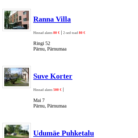
Ranna Villa
|
Hinnad alates
80 €
2-sed toad
80 €
Ringi 52
Pärnu, Pärnumaa
Suve Korter
|
Hinnad alates
500 €
Mai 7
Pärnu, Pärnumaa
Udumäe Puhketalu