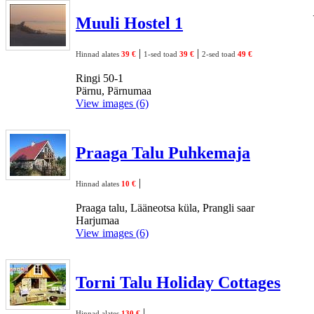
Muuli Hostel 1
|
|
Hinnad alates
39 €
1-sed toad
39 €
2-sed toad
49 €
Ringi 50-1
Pärnu, Pärnumaa
View images (6)
Praaga Talu Puhkemaja
|
Hinnad alates
10 €
Praaga talu, Lääneotsa küla, Prangli saar
Harjumaa
View images (6)
Torni Talu Holiday Cottages
|
Hinnad alates
130 €