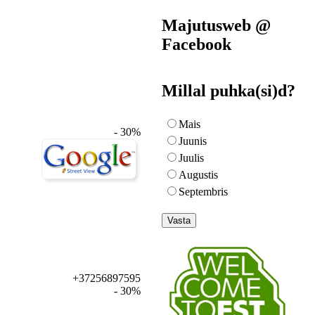
Majutusweb @
Facebook
Millal puhka(si)d?
Mais
- 30%
Juunis
Juulis
Augustis
Septembris
+37256897595
- 30%