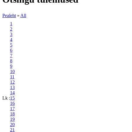
Pealeht
»
All
1
2
3
4
5
6
7
8
9
10
11
12
13
14
Lk :
15
16
17
18
19
20
21