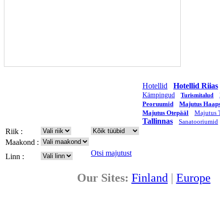
Hotellid
Hotellid Riias
Kämpingud
Turismitalud
Peoruumid
Majutus Haaps
Majutus Otepääl
Majutus T
Tallinnas
Sanatooriumid
Riik :
Maakond :
Otsi majutust
Linn :
Our Sites:
Finland
|
Europe