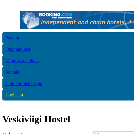
Pealeht
Otsi majutust
Majutus maailmas
Kontakt
Liitu andmebaasiga
Logi sisse
Veskiviigi Hostel