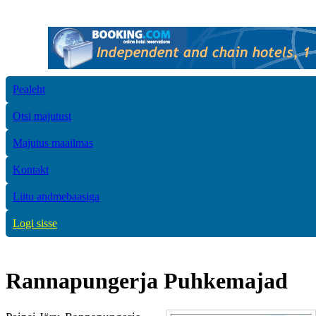
Pealeht
Otsi majutust
Majutus maailmas
Kontakt
Liitu andmebaasiga
Logi sisse
Rannapungerja Puhkemajad