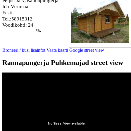
Peipsi Järv, Rannapungerja
Ida-Virumaa
Eesti
Tel.:58915312
Voodikohti: 24
- 5%
Broneeri / küsi lisainfot
Vaata kaarti
Google street view
Rannapungerja Puhkemajad street view