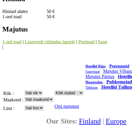
Hinnad alates
50 €
1-sed toad
50 €
Majutus
1-sed toad
|
Lisavoodi võimalus lapsele
|
Peretoad
|
Saun
|
Peoruumid
Hotellid Riias
Majutus Viljand
Saaremaal
Majutus Pärnus
Hotelli
Puhkemajad
Haapsalus
Hotellid Tallin
Tallinnas
Riik :
Maakond :
Otsi majutust
Linn :
Our Sites:
Finland
|
Europe