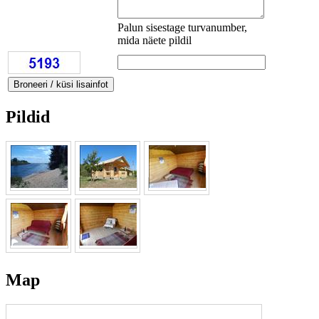
Palun sisestage turvanumber,
mida näete pildil
Pildid
Map