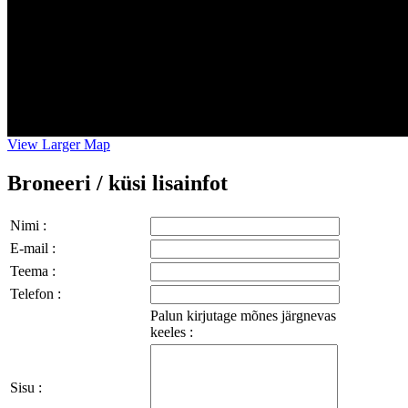
View Larger Map
Broneeri / küsi lisainfot
Nimi :
E-mail :
Teema :
Telefon :
Palun kirjutage mõnes järgnevas
keeles :
Sisu :