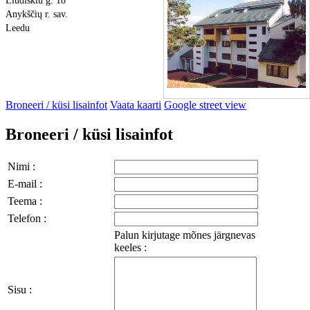
Liudiskiu g. 18
Anykščių r. sav.
Leedu
Broneeri / küsi lisainfot
Vaata kaarti
Google street view
Broneeri / küsi lisainfot
Nimi :
E-mail :
Teema :
Telefon :
Palun kirjutage mõnes järgnevas
keeles :
Sisu :