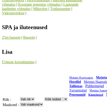
Grafoprojektor
|
Helivõimendus
|
Interneti kasutamise
võimalus
|
Koopiate tegemise võimalus
|
Laptopide
laadimise võimalus
|
Mikrofon
|
Toitlustamine
|
Videoprojektor
|
SPA ja iluteenused
25m bassein
|
Bassein
|
Lisa
Ürituste korraldamine
|
Majutu
Majutus Kuressaares
Hotellid
Majutus Haapsal
Puhkemajad
Tallinnas
Turismitalud
Majutus Saare
Peoruumid
Kämpingud
Riik :
Maakond :