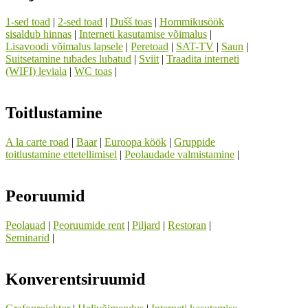
1-sed toad
|
2-sed toad
|
Dušš toas
|
Hommikusöök
sisaldub hinnas
|
Interneti kasutamise võimalus
|
Lisavoodi võimalus lapsele
|
Peretoad
|
SAT-TV
|
Saun
|
Suitsetamine tubades lubatud
|
Sviit
|
Traadita interneti
(WIFI) leviala
|
WC toas
|
Toitlustamine
A la carte road
|
Baar
|
Euroopa köök
|
Gruppide
toitlustamine ettetellimisel
|
Peolaudade valmistamine
|
Peoruumid
Peolauad
|
Peoruumide rent
|
Piljard
|
Restoran
|
Seminarid
|
Konverentsiruumid