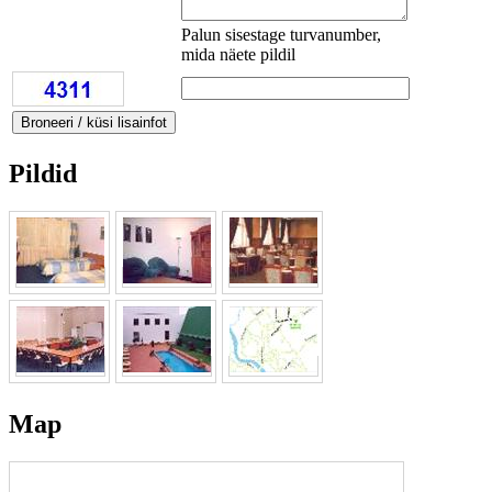
Palun sisestage turvanumber,
mida näete pildil
Pildid
Map