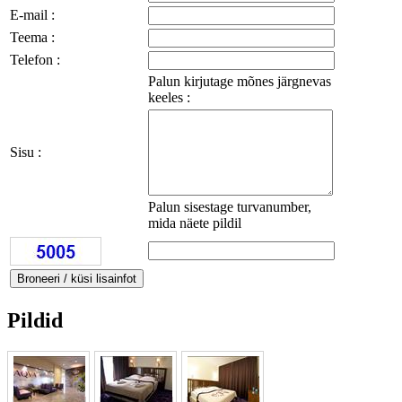
E-mail :
Teema :
Telefon :
Palun kirjutage mõnes järgnevas
keeles :
Sisu :
Palun sisestage turvanumber,
mida näete pildil
Pildid