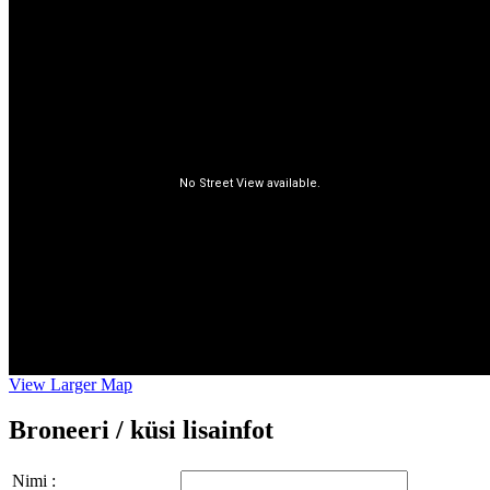
View Larger Map
Broneeri / küsi lisainfot
Nimi :