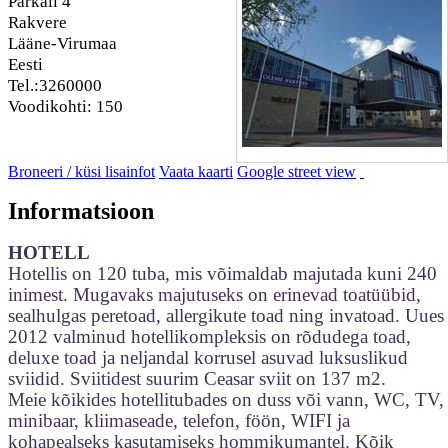
Parkali 4
Rakvere
Lääne-Virumaa
Eesti
Tel.:3260000
Voodikohti: 150
Broneeri / küsi lisainfot
Vaata kaarti
Google street view
Informatsioon
HOTELL
Hotellis on 120 tuba, mis võimaldab majutada kuni 240
inimest. Mugavaks majutuseks on erinevad toatüübid,
sealhulgas peretoad, allergikute toad ning invatoad. Uues
2012 valminud hotellikompleksis on rõdudega toad,
deluxe toad ja neljandal korrusel asuvad luksuslikud
sviidid. Sviitidest suurim Ceasar sviit on 137 m2.
Meie kõikides hotellitubades on duss või vann, WC, TV,
minibaar, kliimaseade, telefon, föön, WIFI ja
kohapealseks kasutamiseks hommikumantel. Kõik