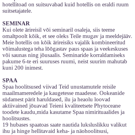
hotellitoad on suitsuvabad kuid hotellis on eraldi ruum
suitsetajatele.
SEMINAR
Kui olete ärireisil või seminaril osaleja, siis teeme
omaltpoolt kõik, et see oleks Teile mugav ja meeldejääv.
Meie hotellis on kõik ärireisiks vajalik kombineeritud
võimalustega teha lõõgastav paus spaas ja veekeskuses
või saunas ning jõusaalis. Seminaride korraldamiseks
pakume 6-te eri suuruses ruumi, neist suurim mahutab
kuni 200 inimest.
SPAA
Spaa hoolitsused viivad Teid unustamutele reisile
maailmameredele ja kaugetesse maadesse. Ookeanide
südamest pärit haruldased, ilu ja heaolu loovad
aktiivained jõuavad Teieni kvaliteetsete Phytoceane
toodete kaudu,mida kasutame Spaa nimirituaalides ja
hoolitsustes.
19 hubases spaatoas saate nautida luksluslikku valikut
ihu ja hinge hellitavaid keha- ja näohoolitsusi,