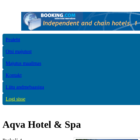
Pealeht
Otsi majutust
Majutus maailmas
Kontakt
Liitu andmebaasiga
Logi sisse
Aqva Hotel & Spa