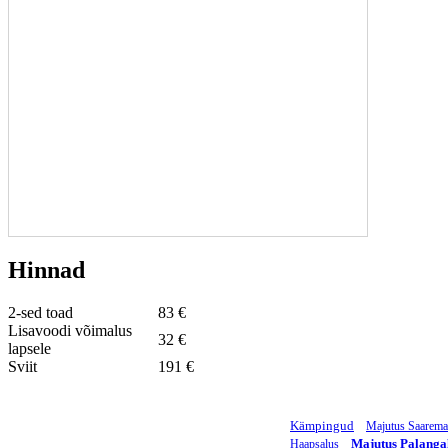
Hinnad
2-sed toad
83 €
Lisavoodi võimalus
32 €
lapsele
Sviit
191 €
Kämpingud
Majutus Saarema
Majutus Palanga
Haapsalus