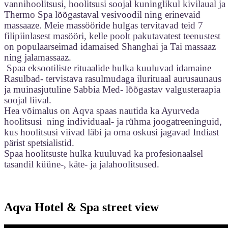
vannihoolitsusi, hoolitsusi soojal kuninglikul kivilaual ja
Thermo Spa lõõgastaval vesivoodil ning erinevaid
massaaze. Meie massööride hulgas tervitavad teid 7
filipiinlasest masööri, kelle poolt pakutavatest teenustest
on populaarseimad idamaised Shanghai ja Tai massaaz
ning jalamassaaz.
Spaa eksootiliste rituaalide hulka kuuluvad idamaine
Rasulbad- tervistava rasulmudaga ilurituaal aurusaunaus
ja muinasjutuline Sabbia Med- lõõgastav valgusteraapia
soojal liival.
Hea võimalus on Aqva spaas nautida ka Ayurveda
hoolitsusi ning individuaal- ja rühma joogatreeninguid,
kus hoolitsusi viivad läbi ja oma oskusi jagavad Indiast
pärist spetsialistid.
Spaa hoolitsuste hulka kuuluvad ka profesionaalsel
tasandil küüne-, käte- ja jalahoolitsused.
Aqva Hotel & Spa street view