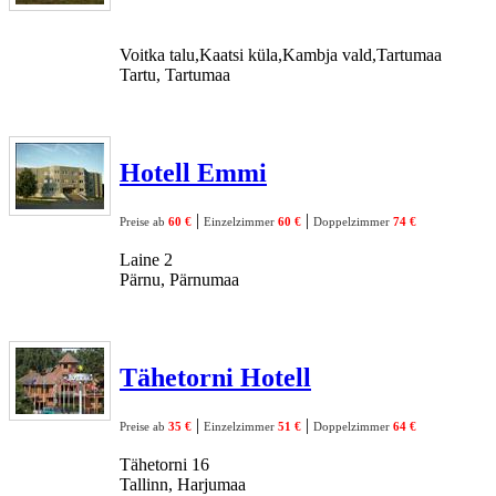
Voitka talu,Kaatsi küla,Kambja vald,Tartumaa
Tartu, Tartumaa
Hotell Emmi
|
|
Preise ab
60 €
Einzelzimmer
60 €
Doppelzimmer
74 €
Laine 2
Pärnu, Pärnumaa
Tähetorni Hotell
|
|
Preise ab
35 €
Einzelzimmer
51 €
Doppelzimmer
64 €
Tähetorni 16
Tallinn, Harjumaa