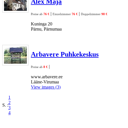
Alex Maja
|
|
Preise ab
76 €
Einzelzimmer
76 €
Doppelzimmer
98 €
Kuninga 20
Pärnu, Pärnumaa
Arbavere Puhkekeskus
|
Preise ab
8 €
www.arbavere.ee
Lääne-Virumaa
View images (3)
1
2
S. :
3
4