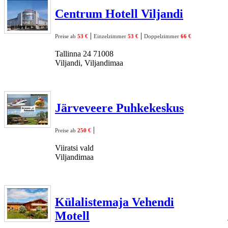
Centrum Hotell Viljandi
|
|
Preise ab
53 €
Einzelzimmer
53 €
Doppelzimmer
66 €
Tallinna 24 71008
Viljandi, Viljandimaa
Järveveere Puhkekeskus
|
Preise ab
250 €
Viiratsi vald
Viljandimaa
Külalistemaja Vehendi
Motell