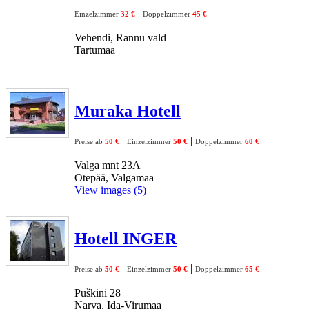
|
Einzelzimmer
32 €
Doppelzimmer
45 €
Vehendi, Rannu vald
Tartumaa
Muraka Hotell
|
|
Preise ab
50 €
Einzelzimmer
50 €
Doppelzimmer
60 €
Valga mnt 23A
Otepää, Valgamaa
View images (5)
Hotell INGER
|
|
Preise ab
50 €
Einzelzimmer
50 €
Doppelzimmer
65 €
Puškini 28
Narva, Ida-Virumaa