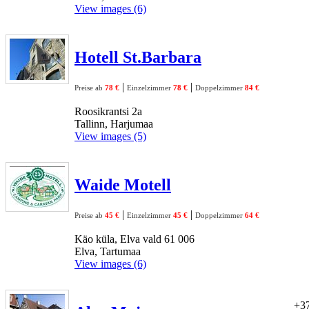
View images (6)
Hotell St.Barbara
|
|
Preise ab
78 €
Einzelzimmer
78 €
Doppelzimmer
84 €
Roosikrantsi 2a
Tallinn, Harjumaa
View images (5)
Waide Motell
|
|
Preise ab
45 €
Einzelzimmer
45 €
Doppelzimmer
64 €
Käo küla, Elva vald 61 006
Elva, Tartumaa
View images (6)
+37