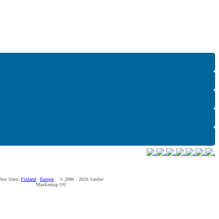
Our Sites:
Finland
|
Europe
© 2006 - 2026 Sauler
Marketing OÜ