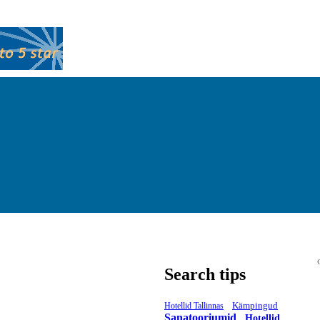
Search tips
Kämpingud
Hotellid Tallinnas
Sanatooriumid
Hotellid