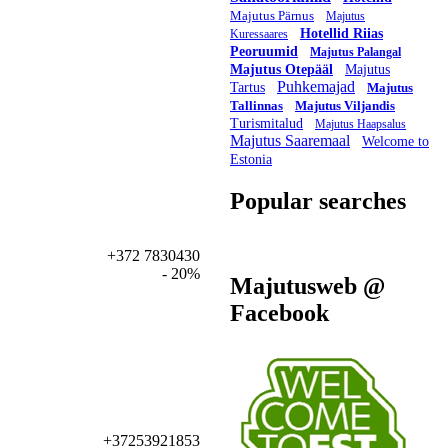
Majutus Pärnus
Majutus
Hotellid Riias
Kuressaares
Peoruumid
Majutus Palangal
Majutus Otepääl
Majutus
Puhkemajad
Tartus
Majutus
Tallinnas
Majutus Viljandis
Turismitalud
Majutus Haapsalus
Majutus Saaremaal
Welcome to
Estonia
Popular searches
+372 7830430
- 20%
Majutusweb @
Facebook
+37253921853