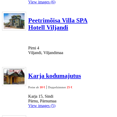
View images (6)
Peetrimõisa Villa SPA
Hotell Viljandi
Pirni 4
Viljandi, Viljandimaa
Karja kodumajutus
|
Preise ab
10 €
Doppelzimmer
25 €
Karja 15, Sindi
Pärnu, Pärnumaa
View images (5)