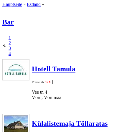
Hauptseite
»
Estland
»
Bar
1
2
S. :
3
4
Hotell Tamula
|
Preise ab
35 €
Vee tn 4
Võru, Võrumaa
Külalistemaja Tõllaratas