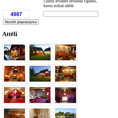
Lūdzu ievadiet drošības ciparus,
kurus redzat attēlā
Attēli