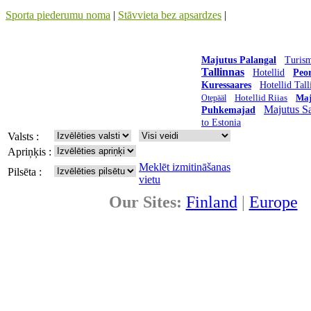
Sporta piederumu noma
|
Stāvvieta bez apsardzes
|
Majutus Palangal
Turism
Tallinnas
Hotellid
Peo
Kuressaares
Hotellid Tall
Hotellid Riias
Maj
Otepääl
Majutus S
Puhkemajad
to Estonia
Valsts :
Apriņķis :
Meklēt izmitināšanas
Pilsēta :
vietu
Our Sites:
Finland
|
Europe