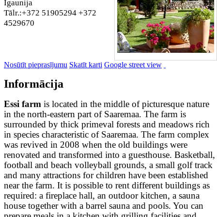
Igaunija
Tālr.:+372 51905294 +372
4529670
Nosūtīt pieprasījumu
Skatīt karti
Google street view
Informācija
Essi farm
is located in the middle of picturesque nature
in the north-eastern part of Saaremaa. The farm is
surrounded by thick primeval forests and meadows rich
in species characteristic of Saaremaa. The farm complex
was revived in 2008 when the old buildings were
renovated and transformed into a guesthouse. Basketball,
football and beach volleyball grounds, a small golf track
and many attractions for children have been established
near the farm. It is possible to rent different buildings as
required: a fireplace hall, an outdoor kitchen, a sauna
house together with a barrel sauna and pools. You can
prepare meals in a kitchen with grilling facilities and