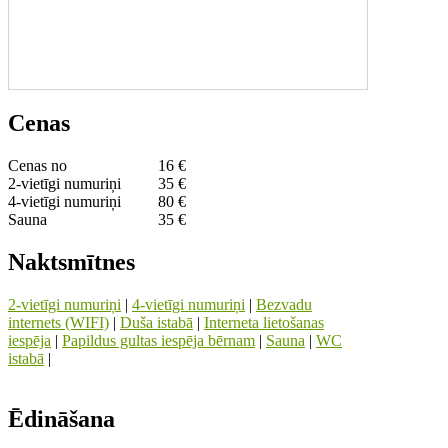
Cenas
Cenas no
16 €
2-vietīgi numuriņi
35 €
4-vietīgi numuriņi
80 €
Sauna
35 €
Naktsmītnes
2-vietīgi numuriņi
|
4-vietīgi numuriņi
|
Bezvadu
internets (WIFI)
|
Duša istabā
|
Interneta lietošanas
iespēja
|
Papildus gultas iespēja bērnam
|
Sauna
|
WC
istabā
|
Ēdināšana