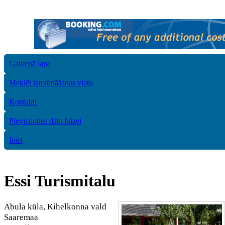
Galvenā lapa
Meklēt izmitināšanas vietu
Kontakti
Pievienoties datu bāzei
Ieiet
Essi Turismitalu
Abula küla, Kihelkonna vald
Saaremaa