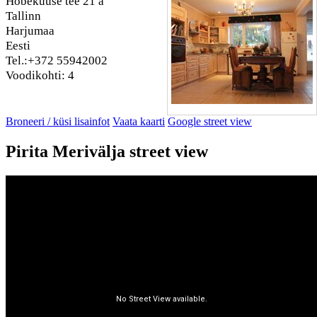
Hõbekuuse tee 21 a
Tallinn
Harjumaa
Eesti
Tel.:+372 55942002
Voodikohti: 4
Broneeri / küsi lisainfot
Vaata kaarti
Google street view
Pirita Merivälja street view