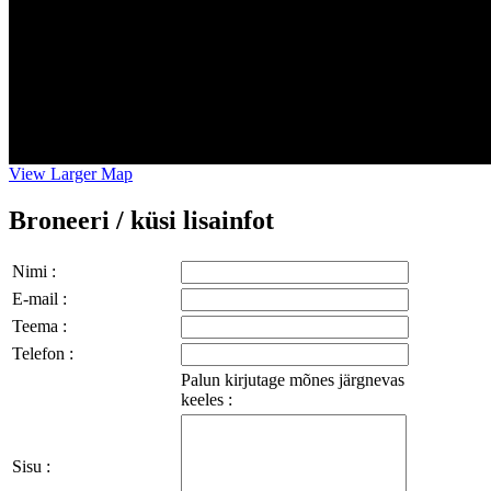
View Larger Map
Broneeri / küsi lisainfot
Nimi :
E-mail :
Teema :
Telefon :
Palun kirjutage mõnes järgnevas
keeles :
Sisu :