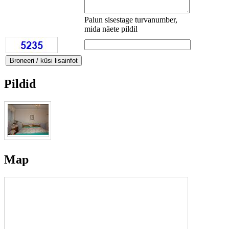
Palun sisestage turvanumber,
mida näete pildil
Pildid
Map