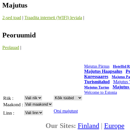
Majutus
2-sed toad
|
Traadita interneti (WIFI) leviala
|
Peoruumid
Peolauad
|
Majutus Pärnus
Hotellid R
Majutus Haapsalus
P
Kuressaares
Majutus Pa
Turismitalud
Majutus 
Majutus
Majutus Tartus
Welcome to Estonia
Riik :
Maakond :
Otsi majutust
Linn :
Our Sites:
Finland
|
Europe