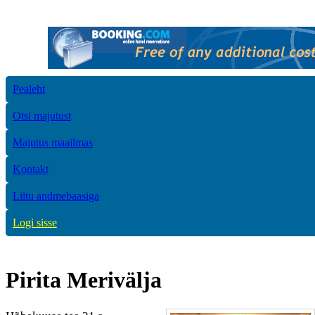
Pealeht
Otsi majutust
Majutus maailmas
Kontakt
Liitu andmebaasiga
Logi sisse
Pirita Merivälja