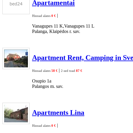
Apartamentai
|
Hinnad alates
0 €
Vanagupes 11 K,Vanagupes 11 L
Palanga, Klaipėdos r. sav.
Apartment Rent, Camping in Sve
|
Hinnad alates
58 €
2-sed toad
87 €
Osupio 1a
Palangos m. sav.
Apartments Lina
|
Hinnad alates
0 €