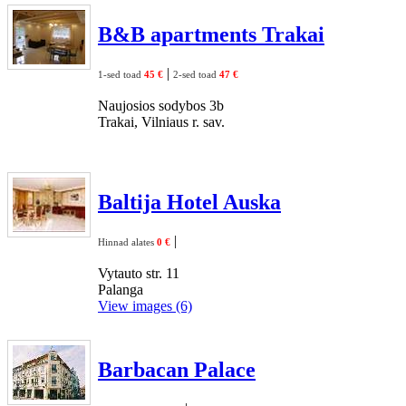
B&B apartments Trakai
|
1-sed toad
45 €
2-sed toad
47 €
Naujosios sodybos 3b
Trakai, Vilniaus r. sav.
Baltija Hotel Auska
|
Hinnad alates
0 €
Vytauto str. 11
Palanga
View images (6)
Barbacan Palace