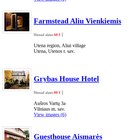
Farmstead Aliu Vienkiemis
|
Hinnad alates
60 €
Utena region, Aliai village
Utena, Utenos r. sav.
Grybas House Hotel
|
Hinnad alates
80 €
Aušros Vartų 3a
Vilniaus m. sav.
View images (6)
Guesthouse Aismarės