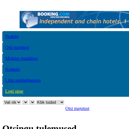
Pealeht
Otsi majutust
Majutus maailmas
Kontakt
Liitu andmebaasiga
Logi sisse
Otsi majutust
Otsingu tulemused