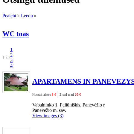
Pealeht
»
Leedu
»
WC toas
1
2
Lk :
3
4
APARTAMENS IN PANEVEZY
|
Hinnad alates
8 €
2-sed toad
20 €
Vabalninko 1, Paliūniškis, Panevėžio r.
Panevėžio m. sav.
View images (3)