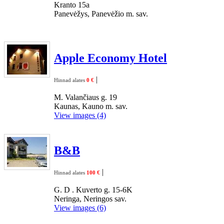
Kranto 15a
Panevėžys, Panevėžio m. sav.
Apple Economy Hotel
|
Hinnad alates
0 €
M. Valančiaus g. 19
Kaunas, Kauno m. sav.
View images (4)
B&B
|
Hinnad alates
100 €
G. D . Kuverto g. 15-6K
Neringa, Neringos sav.
View images (6)