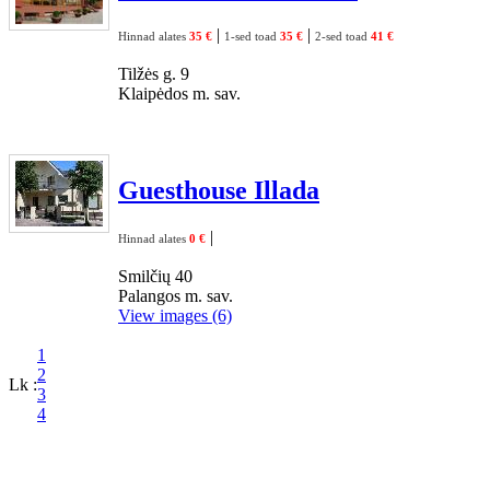
|
|
Hinnad alates
35 €
1-sed toad
35 €
2-sed toad
41 €
Tilžės g. 9
Klaipėdos m. sav.
Guesthouse Illada
|
Hinnad alates
0 €
Smilčių 40
Palangos m. sav.
View images (6)
1
2
Lk :
3
4