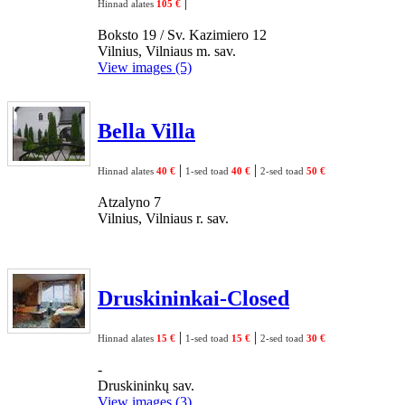
|
Hinnad alates
105 €
Boksto 19 / Sv. Kazimiero 12
Vilnius, Vilniaus m. sav.
View images (5)
Bella Villa
|
|
Hinnad alates
40 €
1-sed toad
40 €
2-sed toad
50 €
Atzalyno 7
Vilnius, Vilniaus r. sav.
Druskininkai-Closed
|
|
Hinnad alates
15 €
1-sed toad
15 €
2-sed toad
30 €
-
Druskininkų sav.
View images (3)