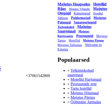
Majutus Haapsalus
Hotellid
Riias
Majutus
Majutus Viljandis
Otepääl
Kämpingud
Hotellid
Puhkemajad
Majutus
Tallinnas
Palangal
Sanatooriumid
Majutus
Turismitalud
Saaremaal
Majutus
Peoruumid
Majutus
Kuressaares
Tartus
Hotellid
Majutus Pärnus
Majutus Tallinnas
Welcome to
Estonia
Populaarsed
S
»
Telkimiskohad
saaremaal
+37061542800
»
Motellid Harjumaal
»
Peoruumide rent
»
Tartu hotellid
»
Majutus Hiiumaal
»
Majutus Pärnus
»
Ööbimine Jurmalas