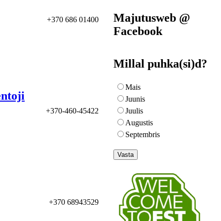
Majutusweb @
+370 686 01400
Facebook
Millal puhka(si)d?
Mais
ntoji
Juunis
+370-460-45422
Juulis
Augustis
Septembris
+370 68943529