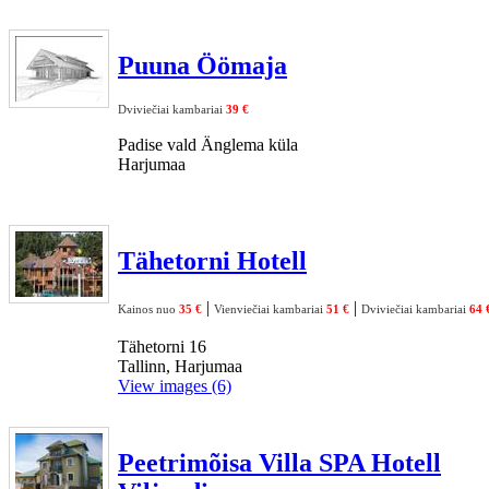
Puuna Öömaja
Dviviečiai kambariai
39 €
Padise vald Änglema küla
Harjumaa
Tähetorni Hotell
|
|
Kainos nuo
35 €
Vienviečiai kambariai
51 €
Dviviečiai kambariai
64 
Tähetorni 16
Tallinn, Harjumaa
View images (6)
Peetrimõisa Villa SPA Hotell