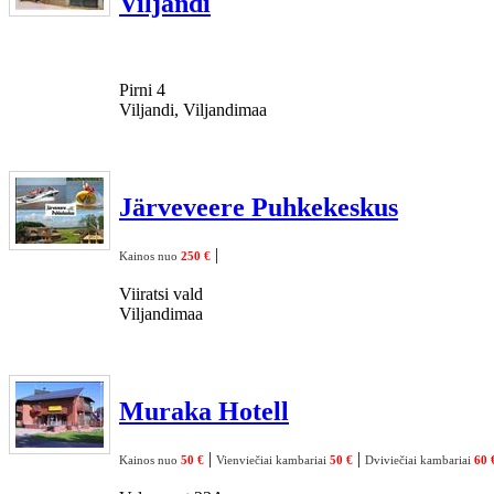
Viljandi
Pirni 4
Viljandi, Viljandimaa
Järveveere Puhkekeskus
|
Kainos nuo
250 €
Viiratsi vald
Viljandimaa
Muraka Hotell
|
|
Kainos nuo
50 €
Vienviečiai kambariai
50 €
Dviviečiai kambariai
60 