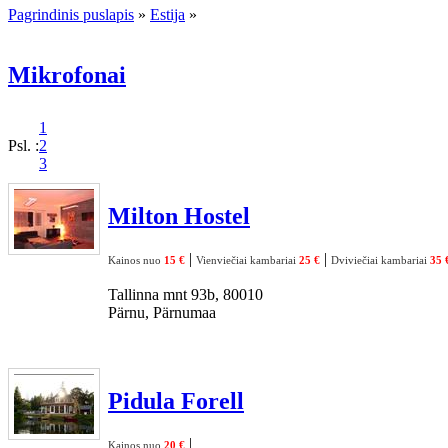
Pagrindinis puslapis
»
Estija
»
Mikrofonai
1
Psl. :
2
3
Milton Hostel
|
|
Kainos nuo
15 €
Vienviečiai kambariai
25 €
Dviviečiai kambariai
35 
Tallinna mnt 93b, 80010
Pärnu, Pärnumaa
Pidula Forell
|
Kainos nuo
20 €