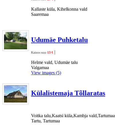
Kallaste küla, Kihelkonna vald
Saaremaa
Udumäe Puhketalu
|
Kainos nuo
13 €
Helme vald, Udumäe talu
Valgamaa
View images (5)
Külalistemaja Tõllaratas
Voitka talu,Kaatsi küla,Kambja vald,Tartumaa
Tartu, Tartumaa