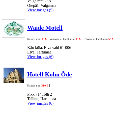
Valga mnt 23A
Otepää, Valgamaa
View images (5)
Waide Motell
|
|
Kainos nuo
45 €
Vienviečiai kambariai
45 €
Dviviečiai kambariai
64 
Käo küla, Elva vald 61 006
Elva, Tartumaa
View images (6)
Hotell Kolm Õde
|
Kainos nuo
310 €
Pikk 71/ Tolli 2
Tallinn, Harjumaa
View images (6)