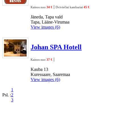
|
Kainos nuo
34 €
Dviviečiai kambariai
45 €
Jäneda, Tapa vald
Tapa, Lääne-Virumaa
View images (6)
Johan SPA Hotell
|
Kainos nuo
37 €
Kauba 13
Kuressaare, Saaremaa
View images (6)
1
Psl. :
2
3