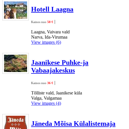
Hotell Laagna
|
Kainos nuo
50 €
Laagna, Vaivara vald
Narva, Ida-Virumaa
View images (6)
Jaanikese Puhke-ja
Vabaajakeskus
|
Kainos nuo
36 €
Tõlliste vald, Jaanikese küla
Valga, Valgamaa
View images (4)
Jäneda Mõisa Külalistemaja