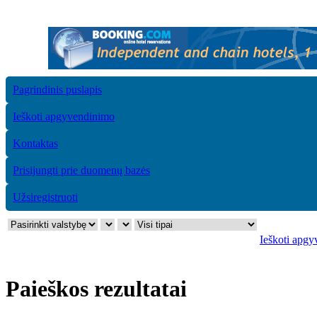
Pagrindinis puslapis
Ieškoti apgyvendinimo
Kontaktas
Prisijungti prie duomenų bazės
Užsiregistruoti
Ieškoti apg
Paieškos rezultatai