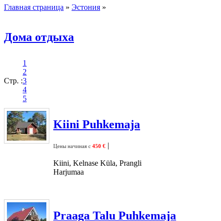
Главная страница
»
Эстония
»
Дома отдыха
1
2
Стр. :
3
4
5
Kiini Puhkemaja
|
Цены начиная с
450 €
Kiini, Kelnase Küla, Prangli
Harjumaa
Praaga Talu Puhkemaja