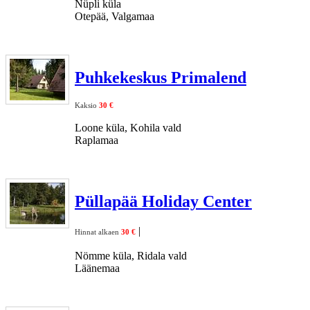
Nüpli küla
Otepää, Valgamaa
Puhkekeskus Primalend
Kaksio
30 €
Loone küla, Kohila vald
Raplamaa
Püllapää Holiday Center
|
Hinnat alkaen
30 €
Nömme küla, Ridala vald
Läänemaa