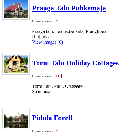
Praaga Talu Puhkemaja
|
Hinnat alkaen
10 €
Praaga talu, Lääneotsa küla, Prangli saar
Harjumaa
View images (6)
Torni Talu Holiday Cottages
|
Hinnat alkaen
130 €
Torni Talu, Pulli, Orissaare
Saaremaa
Pidula Forell
|
Hinnat alkaen
20 €