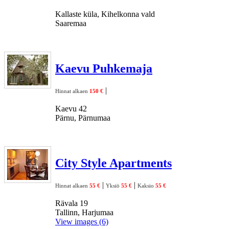
Kallaste küla, Kihelkonna vald
Saaremaa
Kaevu Puhkemaja
|
Hinnat alkaen
150 €
Kaevu 42
Pärnu, Pärnumaa
City Style Apartments
|
|
Hinnat alkaen
55 €
Yksiö
55 €
Kaksio
55 €
Rävala 19
Tallinn, Harjumaa
View images (6)