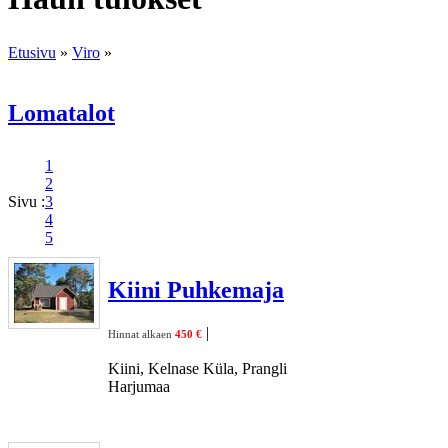
Etusivu
»
Viro
»
Lomatalot
1
2
Sivu :
3
4
5
Kiini Puhkemaja
|
Hinnat alkaen
450 €
Kiini, Kelnase Küla, Prangli
Harjumaa