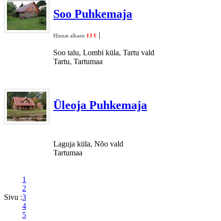
Soo Puhkemaja
|
Hinnat alkaen
13 €
Soo talu, Lombi küla, Tartu vald
Tartu, Tartumaa
Üleoja Puhkemaja
Laguja küla, Nõo vald
Tartumaa
1
2
Sivu :
3
4
5