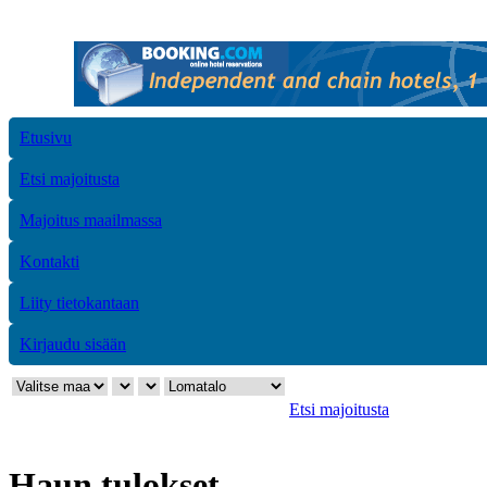
Etusivu
Etsi majoitusta
Majoitus maailmassa
Kontakti
Liity tietokantaan
Kirjaudu sisään
Etsi majoitusta
Haun tulokset