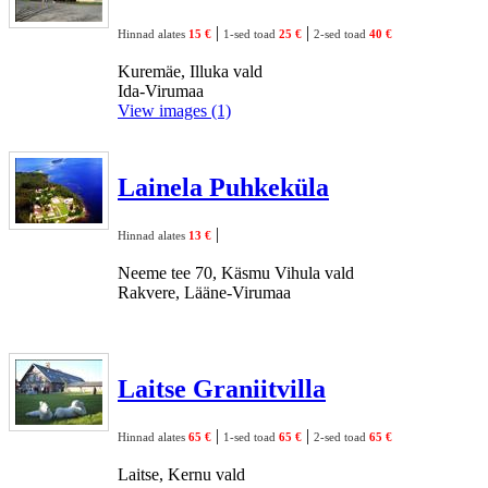
|
|
Hinnad alates
15 €
1-sed toad
25 €
2-sed toad
40 €
Kuremäe, Illuka vald
Ida-Virumaa
View images (1)
Lainela Puhkeküla
|
Hinnad alates
13 €
Neeme tee 70, Käsmu Vihula vald
Rakvere, Lääne-Virumaa
Laitse Graniitvilla
|
|
Hinnad alates
65 €
1-sed toad
65 €
2-sed toad
65 €
Laitse, Kernu vald