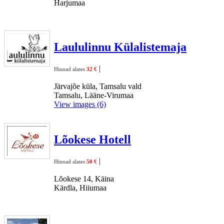
Harjumaa
Laululinnu Külalistemaja
|
Hinnad alates
32 €
Järvajõe küla, Tamsalu vald
Tamsalu, Lääne-Virumaa
View images (6)
Lõokese Hotell
|
Hinnad alates
50 €
Lõokese 14, Käina
Kärdla, Hiiumaa