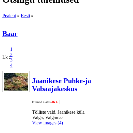
Pealeht
»
Eesti
»
Baar
1
2
Lk :
3
4
Jaanikese Puhke-ja
Vabaajakeskus
|
Hinnad alates
36 €
Tõlliste vald, Jaanikese küla
Valga, Valgamaa
View images (4)