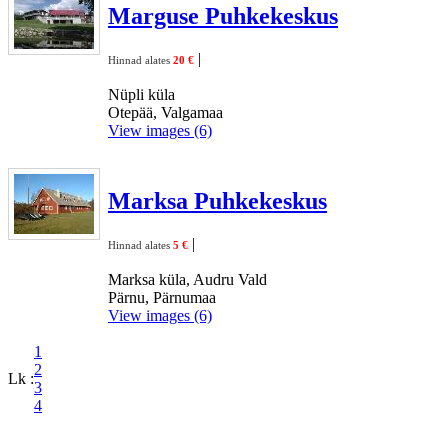
Marguse Puhkekeskus
|
Hinnad alates
20 €
Nüpli küla
Otepää, Valgamaa
View images (6)
Marksa Puhkekeskus
|
Hinnad alates
5 €
Marksa küla, Audru Vald
Pärnu, Pärnumaa
View images (6)
1
2
Lk :
3
4