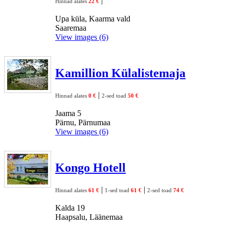
|
Hinnad alates
22 €
Upa küla, Kaarma vald
Saaremaa
View images (6)
Kamillion Külalistemaja
|
Hinnad alates
0 €
2-sed toad
50 €
Jaama 5
Pärnu, Pärnumaa
View images (6)
Kongo Hotell
|
|
Hinnad alates
61 €
1-sed toad
61 €
2-sed toad
74 €
Kalda 19
Haapsalu, Läänemaa