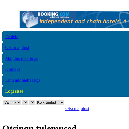
Pealeht
Otsi majutust
Majutus maailmas
Kontakt
Liitu andmebaasiga
Logi sisse
Otsi majutust
Otsingu tulemused