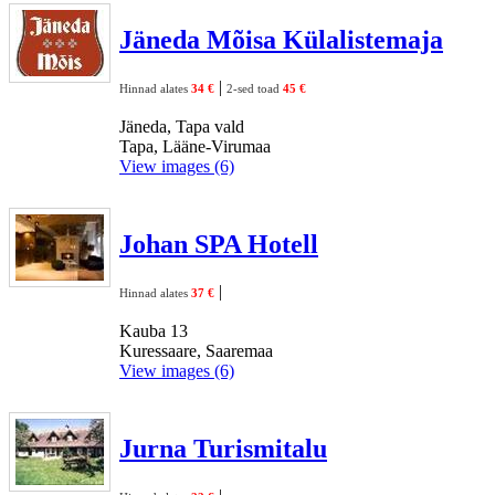
Jäneda Mõisa Külalistemaja
|
Hinnad alates
34 €
2-sed toad
45 €
Jäneda, Tapa vald
Tapa, Lääne-Virumaa
View images (6)
Johan SPA Hotell
|
Hinnad alates
37 €
Kauba 13
Kuressaare, Saaremaa
View images (6)
Jurna Turismitalu