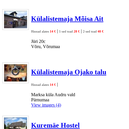
Külalistemaja Mõisa Ait
|
|
Hinnad alates
14 €
1-sed toad
28 €
2-sed toad
40 €
Jüri 20c
Võru, Võrumaa
Külalistemaja Ojako talu
|
Hinnad alates
14 €
Marksa küla Audru vald
Pärnumaa
View images (4)
Kuremäe Hostel